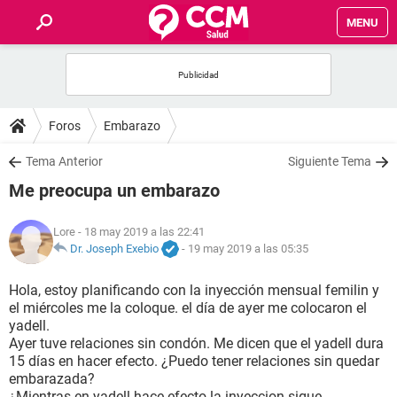
MENU
INICIO
FOROS
Foros
Embarazo
SALUD
Tema Anterior
Siguiente Tema
Me preocupa un embarazo
FAMILIA
Lore
- 18 may 2019 a las 22:41
NUTRICIÓN
Dr. Joseph Exebio
-
19 may 2019 a las 05:35
Hola, estoy planificando con la inyección mensual femilin y
BIENESTAR
el miércoles me la coloque. el día de ayer me colocaron el
yadell.
SEXUALIDAD
Ayer tuve relaciones sin condón. Me dicen que el yadell dura
15 días en hacer efecto. ¿Puedo tener relaciones sin quedar
embarazada?
GLOSARIO
¿Mientras en yadell hace efecto la inyeccion sigue