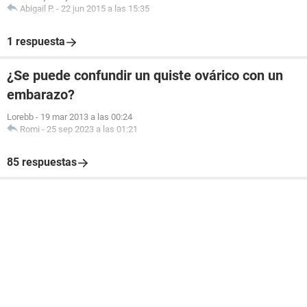
Abigail P.
-
22 jun 2015 a las 15:35
1 respuesta
¿Se puede confundir un quiste ovárico con un
embarazo?
Lorebb
-
19 mar 2013 a las 00:24
Romi
-
25 sep 2023 a las 01:21
85 respuestas