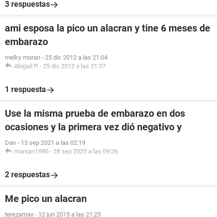
3 respuestas
ami esposa la pico un alacran y tine 6 meses de
embarazo
melky moran
-
25 dic 2012 a las 21:04
Abigail P.
-
25 dic 2012 a las 21:37
1 respuesta
Use la misma prueba de embarazo en dos
ocasiones y la primera vez dió negativo y
Dan
-
13 sep 2021 a las 02:19
marsan1990
-
28 sep 2023 a las 09:26
2 respuestas
Me pico un alacran
terezamay
-
12 jun 2015 a las 21:25