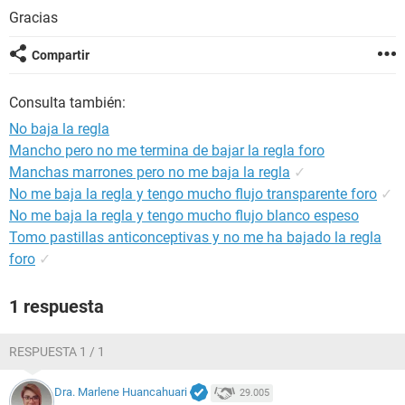
Gracias
Compartir
Consulta también:
No baja la regla
Mancho pero no me termina de bajar la regla foro
Manchas marrones pero no me baja la regla
✓
No me baja la regla y tengo mucho flujo transparente foro
✓
No me baja la regla y tengo mucho flujo blanco espeso
Tomo pastillas anticonceptivas y no me ha bajado la regla
foro
✓
1 respuesta
RESPUESTA 1 / 1
Dra. Marlene Huancahuari
29.005