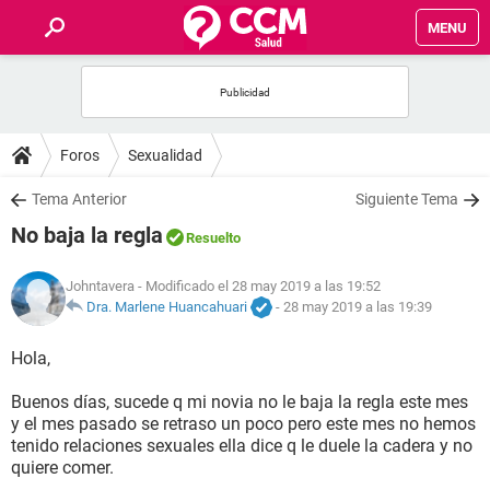
MENU
INICIO
FOROS
Foros
Sexualidad
SALUD
Tema Anterior
Siguiente Tema
No baja la regla
Resuelto
FAMILIA
Johntavera
- Modificado el 28 may 2019 a las 19:52
NUTRICIÓN
Dra. Marlene Huancahuari
-
28 may 2019 a las 19:39
Hola,
BIENESTAR
Buenos días, sucede q mi novia no le baja la regla este mes
SEXUALIDAD
y el mes pasado se retraso un poco pero este mes no hemos
tenido relaciones sexuales ella dice q le duele la cadera y no
quiere comer.
GLOSARIO