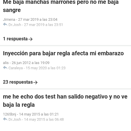
Me baja manchas marrones pero no me baja
sangre
Jimena
-
27 mar 2019 a las 23:04
Dr.Josh
-
27 mar 2019 a las 23:51
1 respuesta
Inyección para bajar regla afecta mi embarazo
alis
-
26 jun 2012 a las 19:09
Caraleya
-
15 may 2020 a las 01:23
23 respuestas
me he echo dos test han salido negativo y no ve
baja la regla
1265bnj
-
14 may 2015 a las 01:21
Dr.Josh
-
14 may 2015 a las 06:48