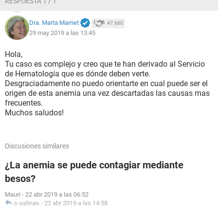
RESPUESTA 1 / 1
en D6 yD7 ( hace dos años no había nada). Ahora Medicina
Interna me deriva a Hematología, y no entiendo bien por qué.
Dra. Marta Marnet
47.660
Me verán en un mes. A ustedes qué les parece qué puede
29 may 2019 a las 13:45
ser. Un saludo
Hola,
Tu caso es complejo y creo que te han derivado al Servicio
de Hematología que es dónde deben verte.
Desgraciadamente no puedo orientarte en cual puede ser el
origen de esta anemia una vez descartadas las causas mas
frecuentes.
Muchos saludos!
Discusiones similares
¿La anemia se puede contagiar mediante
besos?
Mauri
-
22 abr 2019 a las 06:52
c-salinas
-
22 abr 2019 a las 14:58