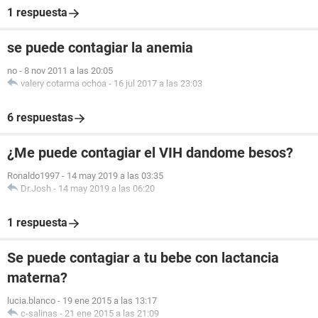
1 respuesta
se puede contagiar la anemia
no
-
8 nov 2011 a las 20:05
valery cotarma ochoa
-
16 jul 2017 a las 23:03
6 respuestas
¿Me puede contagiar el VIH dandome besos?
Ronaldo1997
-
14 may 2019 a las 03:35
Dr.Josh
-
14 may 2019 a las 06:20
1 respuesta
Se puede contagiar a tu bebe con lactancia
materna?
lucia.blanco
-
19 ene 2015 a las 13:17
c-salinas
-
21 ene 2015 a las 21:09