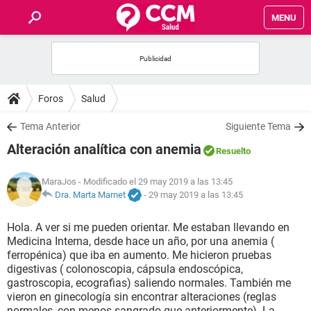
MENU
INICIO
FOROS
Foros
Salud
SALUD
Tema Anterior
Siguiente Tema
Alteración analítica con anemia
Resuelto
FAMILIA
MaraJos
- Modificado el 29 may 2019 a las 13:45
NUTRICIÓN
Dra. Marta Marnet
-
29 may 2019 a las 13:45
Hola. A ver si me pueden orientar. Me estaban llevando en
BIENESTAR
Medicina Interna, desde hace un año, por una anemia (
ferropénica) que iba en aumento. Me hicieron pruebas
SEXUALIDAD
digestivas ( colonoscopia, cápsula endoscópica,
gastroscopia, ecografias) saliendo normales. También me
vieron en ginecología sin encontrar alteraciones (reglas
GLOSARIO
normales, con menos sangrado que anteriormente). La