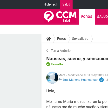
High-Tech
Salud
FOROS
SALUD
Foros
Sexualidad
Tema Anterior
Náuseas, sueño, y sensación
Resuelto
Mara
- Modificado el 31 may 2019 a 
Dra. Marlene Huancahuari
-
3
Hola,
Me llamo María me realizaron la p
náuseas me da mucho sueño y siento