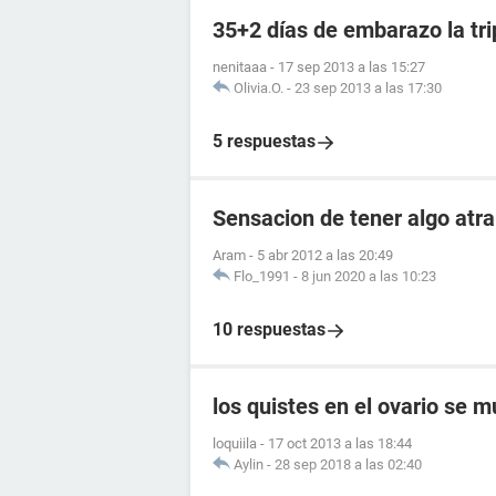
35+2 días de embarazo la tr
nenitaaa
-
17 sep 2013 a las 15:27
Olivia.O.
-
23 sep 2013 a las 17:30
5 respuestas
Sensacion de tener algo atr
Aram
-
5 abr 2012 a las 20:49
Flo_1991
-
8 jun 2020 a las 10:23
10 respuestas
los quistes en el ovario se 
loquiila
-
17 oct 2013 a las 18:44
Aylin
-
28 sep 2018 a las 02:40