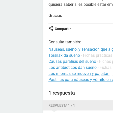
quisiera saber si es posible estar 
Gracias
Compartir
Consulta también:
Náuseas, sueño, y sensación que al
Torsilax da sueño
-
Fichas práctica
Causas paralisis del sueño
-
Fichas 
Los antibioticos dan sueño
-
Fichas 
Los miomas se mueven y palpitan
-
Pastillas para náuseas y vómito en
1 respuesta
RESPUESTA 1 / 1