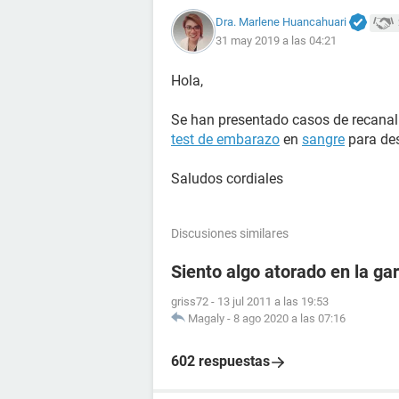
Dra. Marlene Huancahuari
31 may 2019 a las 04:21
Hola,
Se han presentado casos de recanali
test de embarazo
en
sangre
para des
Saludos cordiales
Discusiones similares
Siento algo atorado en la ga
griss72
-
13 jul 2011 a las 19:53
Magaly
-
8 ago 2020 a las 07:16
602 respuestas