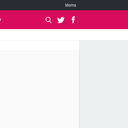
Idioma
O