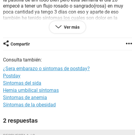
empecé a tener un flujo rosado o sangrado(rosa) en muy
poca cantidad ya tengo 3 días con eso y aparte de eso
también he tenido síntomas los cuales son dolor en la
espalda baja, cansancio y cambio de humor eso fue el dia
Ver más
29 y seguí con el flujo rosa y últimamente he sentido dolor
de cabeza entre medio y fuerte.
Y el flujo a tomado un olor diferente al normal
Compartir
Necesito ayuda que será ¿estare embarazada? ¿Será aún
Consulta también:
secuelas de la pastilla?
Enserio ayuda estoy muy preocupada ????
¿Sera embarazo o sintomas de postday?
Toda informacion se las agradecere mucho
Postday
Sintomas del sida
Hernia umbilical síntomas
Sintomas de anemia
Síntomas de la obesidad
2 respuestas