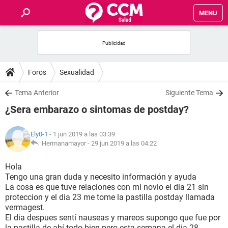
MENU
INICIO
FOROS
Foros
Sexualidad
SALUD
Tema Anterior
Siguiente Tema
¿Sera embarazo o sintomas de postday?
FAMILIA
Ely0-1
- 1 jun 2019 a las 03:39
NUTRICIÓN
Hermanamayor -
29 jun 2019 a las 04:22
Hola
BIENESTAR
Tengo una gran duda y necesito información y ayuda
La cosa es que tuve relaciones con mi novio el dia 21 sin
SEXUALIDAD
proteccion y el dia 23 me tome la pastilla postday llamada
vermagest.
El dia despues sentí nauseas y mareos supongo que fue por
GLOSARIO
la pastilla de ahí todo bien pero esta semana el dia 28