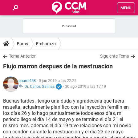
MENU
INICIO
FOROS
Foros
Embarazo
SALUD
Tema Anterior
Siguiente Tema
Flujo marron despues de la mestruacion
FAMILIA
anami458
- 3 jun 2019 a las 22:25
NUTRICIÓN
Dr. Carlos Salinas
-
30 ago 2019 a las 17:19
Buenas tardes , tengo una duda y agradecería que fuera
BIENESTAR
resuelta, actualmente planifico con la inyección femilin en
los días 26 y lo hago puntualmente todos esos días, mi
SEXUALIDAD
periodo llego el día 14 de mayo y se termino el día 21 el
mismo mes, ademas el día 19 tuve relaciones con mi novio
con condón durante la mestruacion y el día 23 de mayo
GLOSARIO
también tuve relaciones con condón igualmente, el problema