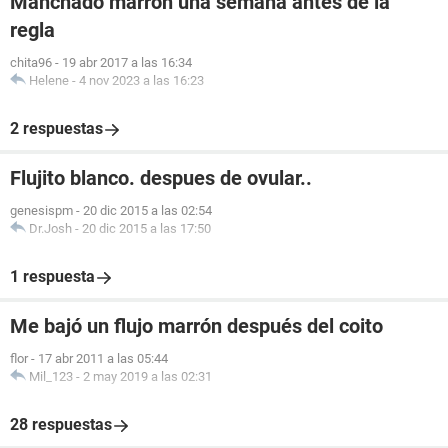
Manchado marron una semana antes de la
regla
chita96
-
19 abr 2017 a las 16:34
Helene
-
4 nov 2023 a las 16:23
2 respuestas
Flujito blanco. despues de ovular..
genesispm
-
20 dic 2015 a las 02:54
Dr.Josh
-
20 dic 2015 a las 17:50
1 respuesta
Me bajó un flujo marrón después del coito
flor
-
17 abr 2011 a las 05:44
Mil_123
-
2 may 2019 a las 02:31
28 respuestas