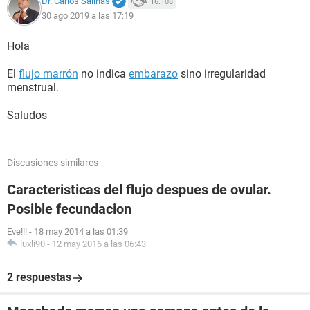
Dr. Carlos Salinas
16.108
30 ago 2019 a las 17:19
Hola
El
flujo marrón
no indica
embarazo
sino irregularidad
menstrual.
Saludos
Discusiones similares
Caracteristicas del flujo despues de ovular.
Posible fecundacion
Eve!!!
-
18 may 2014 a las 01:39
luxli90
-
12 may 2016 a las 06:43
2 respuestas