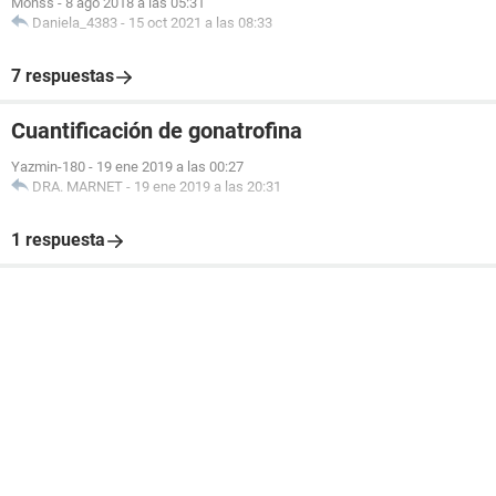
Monss
-
8 ago 2018 a las 05:31
Daniela_4383
-
15 oct 2021 a las 08:33
7 respuestas
Cuantificación de gonatrofina
Yazmin-180
-
19 ene 2019 a las 00:27
DRA. MARNET
-
19 ene 2019 a las 20:31
1 respuesta