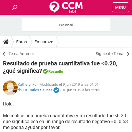
MENU
INICIO
FOROS
Foros
Embarazo
SALUD
Tema Anterior
Siguiente Tema
Resultado de prueba cuantitativa fue <0.20,
FAMILIA
¿qué significa?
Resuelto
NUTRICIÓN
Katherynkc
- Modificado el 9 jun 2019 a las 01:01
Dr. Carlos Salinas
-
10 jun 2019 a las 22:05
BIENESTAR
Hola,
SEXUALIDAD
Me realice una prueba cuantitativa y mi resultado fue <0.20
que significa eso en un rango de resultado negativo =0- 0.53
me podría ayudar por favor.
GLOSARIO