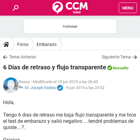
MENU
INICIO
FOROS
Foros
Embarazo
SALUD
Tema Anterior
Siguiente Tema
6 Dias de retraso y flujo transparente
Resuelto
FAMILIA
Rossy
- Modificado el 10 jun 2019 a las 06:43
NUTRICIÓN
Dr. Joseph Exebio
-
9 jun 2019 a las 23:52
Hola,
BIENESTAR
Tengo 6 dias de retraso me baja flujo transparente y me hice
SEXUALIDAD
el test de embarazo y salió negativo ....tendré problemas de
quiste....?.
GLOSARIO
Gracias