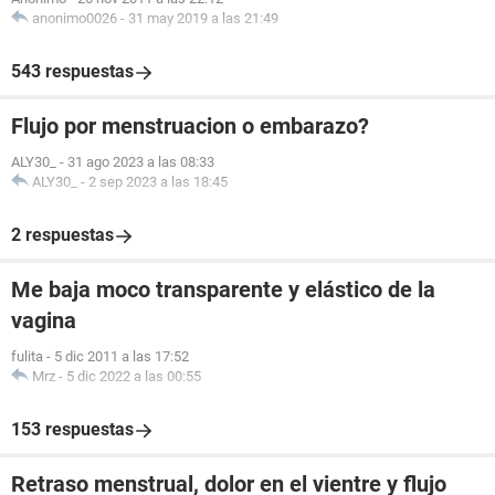
anonimo0026
-
31 may 2019 a las 21:49
543 respuestas
Flujo por menstruacion o embarazo?
ALY30_
-
31 ago 2023 a las 08:33
ALY30_
-
2 sep 2023 a las 18:45
2 respuestas
Me baja moco transparente y elástico de la
vagina
fulita
-
5 dic 2011 a las 17:52
Mrz
-
5 dic 2022 a las 00:55
153 respuestas
Retraso menstrual, dolor en el vientre y flujo