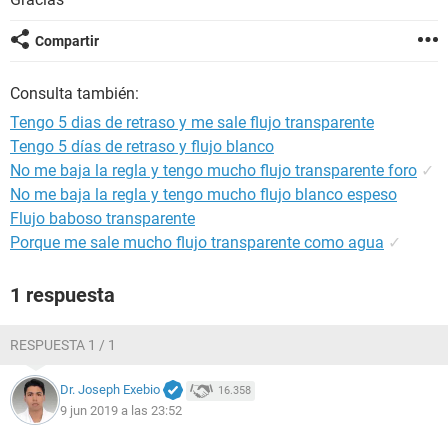
Compartir
Consulta también:
Tengo 5 dias de retraso y me sale flujo transparente
Tengo 5 días de retraso y flujo blanco
No me baja la regla y tengo mucho flujo transparente foro
✓
No me baja la regla y tengo mucho flujo blanco espeso
Flujo baboso transparente
Porque me sale mucho flujo transparente como agua
✓
1 respuesta
RESPUESTA 1 / 1
Dr. Joseph Exebio
16.358
9 jun 2019 a las 23:52