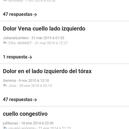
Antonela
-
7 oct 2018 à 05:28
47 respuestas
Dolor Vena cuello lado izquierdo
JulianaQuintero
-
31 mar 2019 à 01:53
DRA. MARNET
-
31 mar 2019 à 12:27
1 respuesta
Dolor en el lado izquierdo del tórax
Gemma
-
9 nov 2010 à 13:10
Jose
-
30 ene 2018 à 03:14
47 respuestas
cuello congestivo
juliibavas
-
18 ene 2014 à 23:36
usuario anónimo
-
21 ene 2014 à 21:23