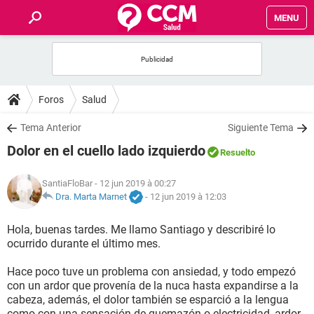
MENU
INICIO
FORUMS
Foros
Salud
SALUD
Tema Anterior
Siguiente Tema
Dolor en el cuello lado izquierdo
Resuelto
FAMILIA
SantiaFloBar
- 12 jun 2019 à 00:27
NUTRICIÓN
Dra. Marta Marnet
-
12 jun 2019 à 12:03
Hola, buenas tardes. Me llamo Santiago y describiré lo
BIENESTAR
ocurrido durante el último mes.
SEXUALIDAD
Hace poco tuve un problema con ansiedad, y todo empezó
con un ardor que provenía de la nuca hasta expandirse a la
cabeza, además, el dolor también se esparció a la lengua
GLOSARIO
como con una sensación de quemazón o electricidad, ardor