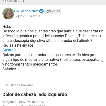
RÉPONSE 1 / 1
mandíbula (no el hueso), cerca de la garganta, y también
dolor cerca de la tráquea (cerca de la nuez) donde encontré
Dra. Marta Marnet
47.660
el bulto que se mueve, además de tener ardor en la piel de
12 jun 2019 à 12:03
esa zona. Cabe mencionar, que durante el tratamiento de
infección, no presente fiebre, ni cefaleas, ni vómitos, ni
mucosidad de nariz, solo algunas flemas verdes, pero
Hola,
levemente. Sinceramente no se si todos esos síntomas que
De todo lo que nos cuentas creo que habría que descartar un
describí tengan que ver entre ellas, pero solo presento los
infección gástrica por el Helicobacter Pilorii. ¿Te han hecho
síntomas que describo al final, sin ardor de pecho, no tengo
una endoscopia digestiva alta o la prueba del aliento?
contracturas cerca de la nuca, no tengo ardor en la nuca, y la
Revisa este enlace
ansiedad esta controlada con Sertralina de 50 mg por un
Gastritis
mes (llevo 20 días con el), pero todavía problemas de reflujo
Quizás para las contracturas musculares te iría bien probar
y acidez, que también llevo tratamiento.
algún tipo de medicina alternativa (fisioterapia, osteopatía...)
y no tomar tantos medicamentos...
Únicamente me gustaría que me orientaran y tengo
Saludos.
planeado hacerme dos ultrasonidos: cuello - tiroides y
abdominal. Gracias y disculpen la historia larga.
Discusiones similares
Dolor de cabeza lado izquierdo
yamy1019
-
13 sep 2010 à 18:43