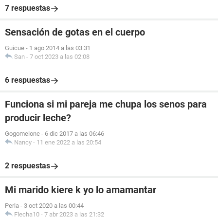
7 respuestas
Sensación de gotas en el cuerpo
Guicue
-
1 ago 2014 a las 03:31
San
-
7 oct 2023 a las 02:08
6 respuestas
Funciona si mi pareja me chupa los senos para
producir leche?
Gogomelone
-
6 dic 2017 a las 06:46
Nancy
-
11 ene 2022 a las 20:54
2 respuestas
Mi marido kiere k yo lo amamantar
Perla
-
3 oct 2020 a las 00:44
Flecha10
-
7 abr 2023 a las 21:32