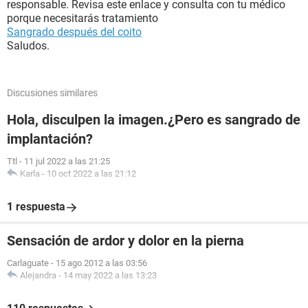
responsable. Revisa este enlace y consulta con tu médico
porque necesitarás tratamiento
Sangrado después del coito
Saludos.
Discusiones similares
Hola, disculpen la imagen.¿Pero es sangrado de
implantación?
Ttl
-
11 jul 2022 a las 21:25
Karla
-
10 oct 2022 a las 21:12
1 respuesta
Sensación de ardor y dolor en la pierna
Carlaguate
-
15 ago 2012 a las 03:56
Alejandra
-
14 may 2022 a las 13:23