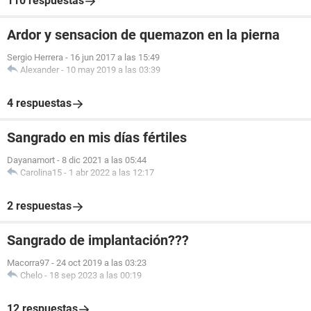
110 respuestas
Ardor y sensacion de quemazon en la pierna
Sergio Herrera
-
16 jun 2017 a las 15:49
Alexander
-
10 may 2019 a las 03:39
4 respuestas
Sangrado en mis días fértiles
Dayanamort
-
8 dic 2021 a las 05:44
Carolina15
-
1 abr 2022 a las 12:17
2 respuestas
Sangrado de implantación???
Macorra97
-
24 oct 2019 a las 03:23
Chelo
-
18 sep 2023 a las 00:19
12 respuestas