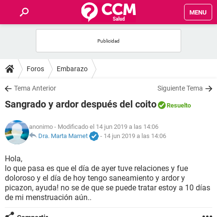
MENU
INICIO
FOROS
Foros
Embarazo
SALUD
Tema Anterior
Siguiente Tema
Sangrado y ardor después del coito
Resuelto
FAMILIA
anonimo
- Modificado el 14 jun 2019 a las 14:06
NUTRICIÓN
Dra. Marta Marnet
-
14 jun 2019 a las 14:06
Hola,
BIENESTAR
lo que pasa es que el día de ayer tuve relaciones y fue
doloroso y el día de hoy tengo saneamiento y ardor y
SEXUALIDAD
picazon, ayuda! no se de que se puede tratar estoy a 10 días
de mi menstruación aún..
GLOSARIO