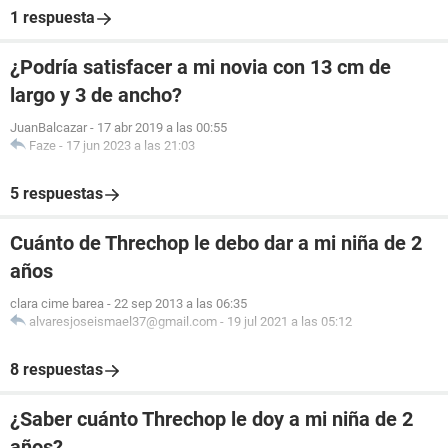
1 respuesta
¿Podría satisfacer a mi novia con 13 cm de
largo y 3 de ancho?
JuanBalcazar
-
17 abr 2019 a las 00:55
Faze
-
17 jun 2023 a las 21:03
5 respuestas
Cuánto de Threchop le debo dar a mi niña de 2
años
clara cime barea
-
22 sep 2013 a las 06:35
alvaresjoseismael37@gmail.com
-
19 jul 2021 a las 05:12
8 respuestas
¿Saber cuánto Threchop le doy a mi niña de 2
años?