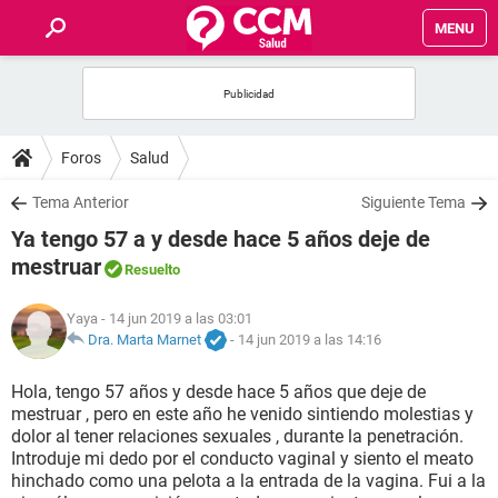
MENU
INICIO
FOROS
Foros
Salud
SALUD
Tema Anterior
Siguiente Tema
Ya tengo 57 a y desde hace 5 años deje de
FAMILIA
mestruar
Resuelto
NUTRICIÓN
Yaya
- 14 jun 2019 a las 03:01
Dra. Marta Marnet
-
14 jun 2019 a las 14:16
BIENESTAR
Hola, tengo 57 años y desde hace 5 años que deje de
mestruar , pero en este año he venido sintiendo molestias y
SEXUALIDAD
dolor al tener relaciones sexuales , durante la penetración.
Introduje mi dedo por el conducto vaginal y siento el meato
hinchado como una pelota a la entrada de la vagina. Fui a la
GLOSARIO