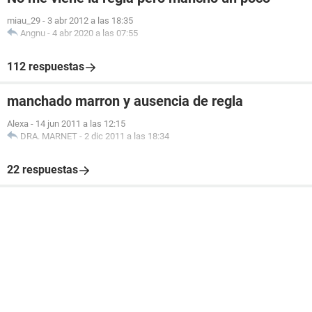
miau_29
-
3 abr 2012 a las 18:35
Angnu
-
4 abr 2020 a las 07:55
112 respuestas
manchado marron y ausencia de regla
Alexa
-
14 jun 2011 a las 12:15
DRA. MARNET
-
2 dic 2011 a las 18:34
22 respuestas