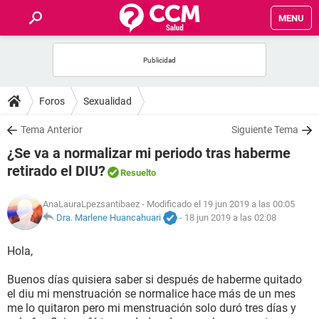
MENU
INICIO
FOROS
Foros
Sexualidad
SALUD
Tema Anterior
Siguiente Tema
¿Se va a normalizar mi periodo tras haberme
FAMILIA
retirado el DIU?
Resuelto
NUTRICIÓN
AnaLauraLpezsantibaez
- Modificado el 19 jun 2019 a las 00:05
Dra. Marlene Huancahuari
-
18 jun 2019 a las 02:08
BIENESTAR
Hola,
SEXUALIDAD
Buenos días quisiera saber si después de haberme quitado
el diu mi menstruación se normalice hace más de un mes
me lo quitaron pero mi menstruación solo duró tres días y
GLOSARIO