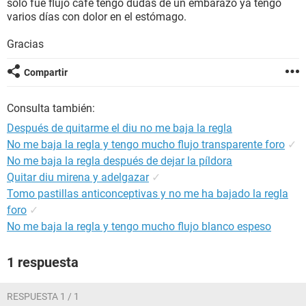
solo fue flujo café tengo dudas de un embarazo ya tengo
varios días con dolor en el estómago.
Gracias
Compartir
Consulta también:
Después de quitarme el diu no me baja la regla
No me baja la regla y tengo mucho flujo transparente foro
✓
No me baja la regla después de dejar la píldora
Quitar diu mirena y adelgazar
✓
Tomo pastillas anticonceptivas y no me ha bajado la regla
foro
✓
No me baja la regla y tengo mucho flujo blanco espeso
1 respuesta
RESPUESTA 1 / 1