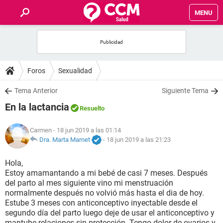
MENU
INICIO
FOROS
Foros
Sexualidad
SALUD
Tema Anterior
Siguiente Tema
En la lactancia
Resuelto
FAMILIA
Carmen
- 18 jun 2019 a las 01:14
NUTRICIÓN
Dra. Marta Marnet
-
18 jun 2019 a las 21:23
Hola,
BIENESTAR
Estoy amamantando a mi bebé de casi 7 meses. Después
del parto al mes siguiente vino mi menstruación
SEXUALIDAD
normalmente después no volvió más hasta el dia de hoy.
Estube 3 meses con anticonceptivo inyectable desde el
segundo día del parto luego deje de usar el anticonceptivo y
GLOSARIO
mantube relaciones sin protección. Tengo dolor de ovarios y