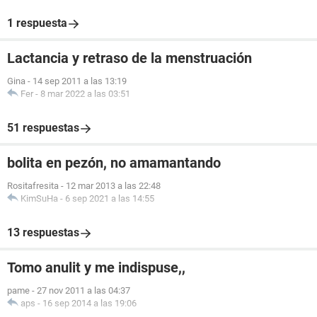
1 respuesta
Lactancia y retraso de la menstruación
Gina
-
14 sep 2011 a las 13:19
Fer
-
8 mar 2022 a las 03:51
51 respuestas
bolita en pezón, no amamantando
Rositafresita
-
12 mar 2013 a las 22:48
KimSuHa
-
6 sep 2021 a las 14:55
13 respuestas
Tomo anulit y me indispuse,,
pame
-
27 nov 2011 a las 04:37
aps
-
16 sep 2014 a las 19:06