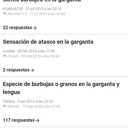
PCAGUSTIN
-
21 jul 2013 a las 02:16
Nicolas115
-
11 jul 2023 a las 05:30
22 respuestas
Sensación de atasco en la garganta
coraloli
-
28 feb 2014 a las 17:00
Yoseli
-
20 ene 2016 a las 04:54
2 respuestas
Especie de burbujas o granos en la garganta y
lengua
Tatiana
-
9 oct 2012 a las 22:20
Breiner
-
13 sep 2023 a las 07:01
117 respuestas