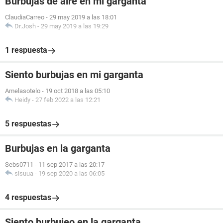
Burbujas de aire en mi garganta
ClaudiaCarreo
-
29 may 2019 a las 18:01
Dr.Josh
-
29 may 2019 a las 19:29
1 respuesta
Siento burbujas en mi garganta
Amelasotelo
-
19 oct 2018 a las 05:10
Heidy
-
27 feb 2022 a las 12:21
5 respuestas
Burbujas en la garganta
Sebs0711
-
11 sep 2017 a las 20:17
sisuua
-
19 sep 2020 a las 06:05
4 respuestas
Siento burbujeo en la garganta