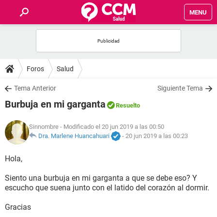
MENU
INICIO
FOROS
Foros
Salud
SALUD
Tema Anterior
Siguiente Tema
Burbuja en mi garganta
Resuelto
FAMILIA
Sinnombre
- Modificado el 20 jun 2019 a las 00:50
NUTRICIÓN
Dra. Marlene Huancahuari
-
20 jun 2019 a las 00:23
Hola,
BIENESTAR
Siento una burbuja en mi garganta a que se debe eso? Y
SEXUALIDAD
escucho que suena junto con el latido del corazón al dormir.
Gracias
GLOSARIO