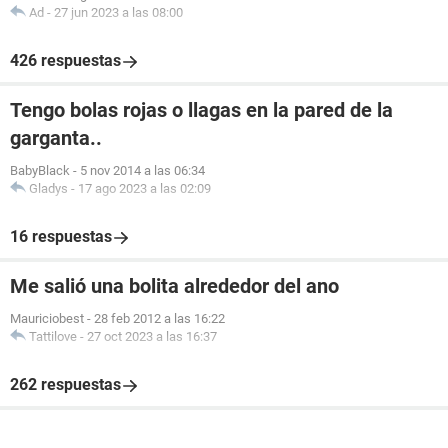
Ad
-
27 jun 2023 a las 08:00
426 respuestas
Tengo bolas rojas o llagas en la pared de la
garganta..
BabyBlack
-
5 nov 2014 a las 06:34
Gladys
-
17 ago 2023 a las 02:09
16 respuestas
Me salió una bolita alrededor del ano
Mauriciobest
-
28 feb 2012 a las 16:22
Tattilove
-
27 oct 2023 a las 16:37
262 respuestas