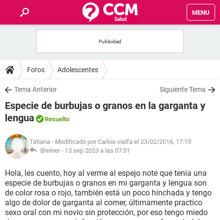
MENU
INICIO
FOROS
Foros
Adolescentes
SALUD
Tema Anterior
Siguiente Tema
Especie de burbujas o granos en la garganta y
FAMILIA
lengua
Resuelto
NUTRICIÓN
Tatiana
- Modificado por Carlos-vialfa el 23/02/2016, 17:15
Breiner -
13 sep 2023 a las 07:01
BIENESTAR
Hola, les cuento, hoy al verme al espejo note que tenia una
especie de burbujas o granos en mi garganta y lengua son
SEXUALIDAD
de color rosa o rojo, también está un poco hinchada y tengo
algo de dolor de garganta al comer, últimamente practico
sexo oral con mi novio sin protección, por eso tengo miedo
GLOSARIO