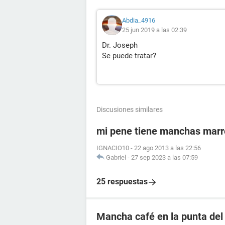
Abdia_4916
25 jun 2019 a las 02:39
Dr. Joseph
Se puede tratar?
Discusiones similares
mi pene tiene manchas mar
IGNACIO10
-
22 ago 2013 a las 22:56
Gabriel
-
27 sep 2023 a las 07:59
25 respuestas
Mancha café en la punta del