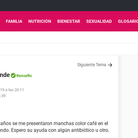
FAMILIA
NUTRICIÓN
BIENESTAR
SEXUALIDAD
GLOSARI
Siguiente Tema
ande
Resuelto
19 a las 20:11
2:39
 años se me presentaron manchas color café en el
ndo. Espero su ayuda con algún antibiótico u otro.