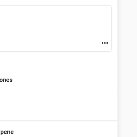
rones
 pene