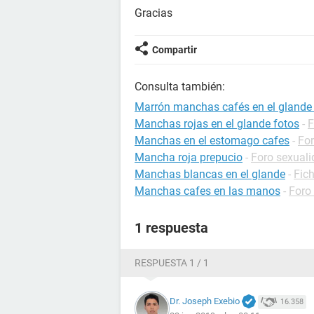
Gracias
Compartir
Consulta también:
Marrón manchas cafés en el glande
Manchas rojas en el glande fotos
-
F
Manchas en el estomago cafes
-
For
Mancha roja prepucio
-
Foro sexual
Manchas blancas en el glande
-
Fich
Manchas cafes en las manos
-
Foro
1 respuesta
RESPUESTA 1 / 1
Dr. Joseph Exebio
16.358