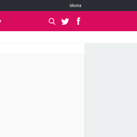
Idioma
O