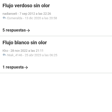
Flujo verdoso sin olor
nadianoeli
-
7 sep 2012 a las 22:26
Esmeralda
-
13 dic 2020 a las 20:58
5 respuestas
Flujo blanco sin olor
Kko
-
28 nov 2022 a las 21:11
Niak_4146
-
25 abr 2023 a las 06:25
1 respuesta