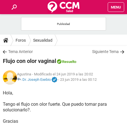
MENU
INICIO
FOROS
Foros
Sexualidad
SALUD
Tema Anterior
Siguiente Tema
Flujo con olor vaginal
Resuelto
FAMILIA
Agustina
- Modificado el 24 jun 2019 a las 20:02
NUTRICIÓN
Dr. Joseph Exebio
-
23 jun 2019 a las 00:12
Hola,
BIENESTAR
Tengo el flujo con olor fuerte. Que puedo tomar para
SEXUALIDAD
solucionarlo?.
Gracias
GLOSARIO