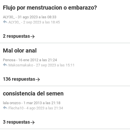
Flujo por menstruacion o embarazo?
ALY30_
-
31 ago 2023 a las 08:33
ALY30_
-
2 sep 2023 a las 18:45
2 respuestas
Mal olor anal
Penosa
-
16 ene 2012 a las 21:24
Makosmakako
-
27 sep 2023 a las 15:11
136 respuestas
consistencia del semen
lala orozco
-
1 mar 2013 a las 21:18
Flecha10
-
4 ago 2023 a las 21:34
3 respuestas