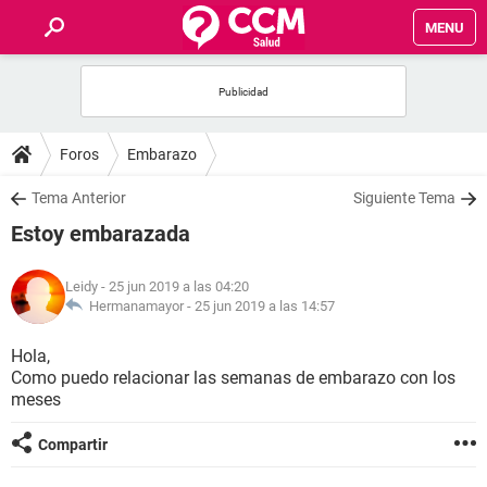
MENU
INICIO
FOROS
Foros
Embarazo
SALUD
Tema Anterior
Siguiente Tema
Estoy embarazada
FAMILIA
Leidy
- 25 jun 2019 a las 04:20
NUTRICIÓN
Hermanamayor -
25 jun 2019 a las 14:57
Hola,
BIENESTAR
Como puedo relacionar las semanas de embarazo con los
meses
SEXUALIDAD
Compartir
GLOSARIO