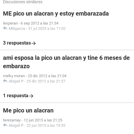
Discusiones similares
ME pico un alacran y estoy embarazada
lesperan
-
6 sep 2012 a las 21:34
Miligarcia
-
31 jul 2023 a las 11:02
3 respuestas
ami esposa la pico un alacran y tine 6 meses de
embarazo
melky moran
-
25 dic 2012 a las 21:04
Abigail P.
-
25 dic 2012 a las 21:37
1 respuesta
Me pico un alacran
terezamay
-
12 jun 2015 a las 21:25
Abigail P.
-
22 jun 2015 a las 15:35