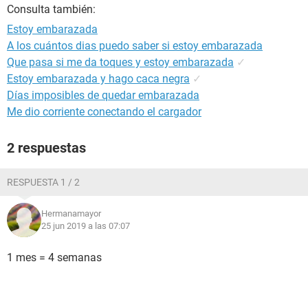
Consulta también:
Estoy embarazada
A los cuántos dias puedo saber si estoy embarazada
Que pasa si me da toques y estoy embarazada
✓
Estoy embarazada y hago caca negra
✓
Días imposibles de quedar embarazada
Me dio corriente conectando el cargador
2 respuestas
RESPUESTA 1 / 2
Hermanamayor
25 jun 2019 a las 07:07
1 mes = 4 semanas