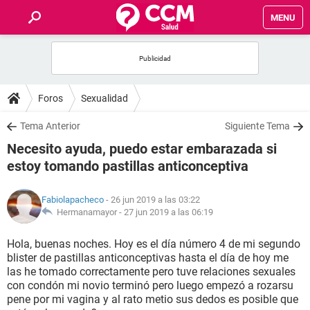
MENU
INICIO
FOROS
Foros
Sexualidad
SALUD
Tema Anterior
Siguiente Tema
Necesito ayuda, puedo estar embarazada si
FAMILIA
estoy tomando pastillas anticonceptiva
NUTRICIÓN
Fabiolapacheco
- 26 jun 2019 a las 03:22
Hermanamayor -
27 jun 2019 a las 06:19
BIENESTAR
Hola, buenas noches. Hoy es el día número 4 de mi segundo
blister de pastillas anticonceptivas hasta el día de hoy me
SEXUALIDAD
las he tomado correctamente pero tuve relaciones sexuales
con condón mi novio terminó pero luego empezó a rozarsu
pene por mi vagina y al rato metio sus dedos es posible que
GLOSARIO