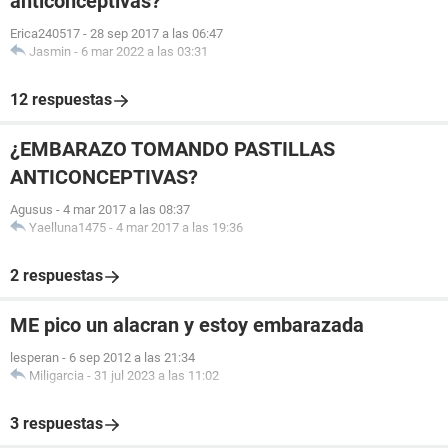
anticonceptivas?
Erica240517
-
28 sep 2017 a las 06:47
Jasmin
-
6 mar 2022 a las 03:31
12 respuestas
¿EMBARAZO TOMANDO PASTILLAS
ANTICONCEPTIVAS?
Agusus
-
4 mar 2017 a las 08:37
Yaelluna1475
-
4 mar 2017 a las 19:36
2 respuestas
ME pico un alacran y estoy embarazada
lesperan
-
6 sep 2012 a las 21:34
Miligarcia
-
31 jul 2023 a las 11:02
3 respuestas