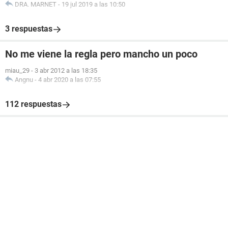
DRA. MARNET
-
19 jul 2019 a las 10:50
3 respuestas
No me viene la regla pero mancho un poco
miau_29
-
3 abr 2012 a las 18:35
Angnu
-
4 abr 2020 a las 07:55
112 respuestas