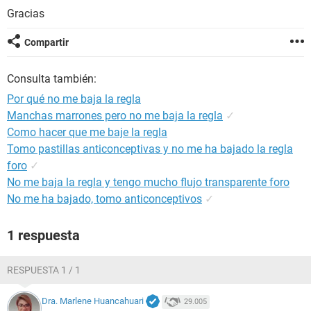
Gracias
Compartir
Consulta también:
Por qué no me baja la regla
Manchas marrones pero no me baja la regla
✓
Como hacer que me baje la regla
Tomo pastillas anticonceptivas y no me ha bajado la regla
foro
✓
No me baja la regla y tengo mucho flujo transparente foro
No me ha bajado, tomo anticonceptivos
✓
1 respuesta
RESPUESTA 1 / 1
Dra. Marlene Huancahuari
29.005