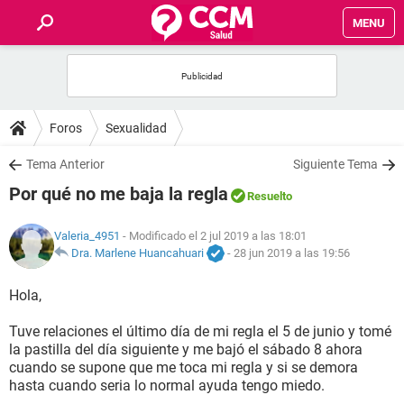
MENU
INICIO
FOROS
Foros
Sexualidad
SALUD
Tema Anterior
Siguiente Tema
Por qué no me baja la regla
Resuelto
FAMILIA
Valeria_4951
- Modificado el 2 jul 2019 a las 18:01
NUTRICIÓN
Dra. Marlene Huancahuari
-
28 jun 2019 a las 19:56
Hola,
BIENESTAR
Tuve relaciones el último día de mi regla el 5 de junio y tomé
SEXUALIDAD
la pastilla del día siguiente y me bajó el sábado 8 ahora
cuando se supone que me toca mi regla y si se demora
hasta cuando seria lo normal ayuda tengo miedo.
GLOSARIO