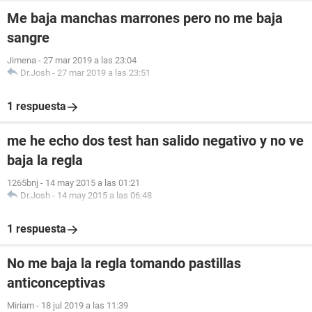
Me baja manchas marrones pero no me baja
sangre
Jimena
-
27 mar 2019 a las 23:04
Dr.Josh
-
27 mar 2019 a las 23:51
1 respuesta
me he echo dos test han salido negativo y no ve
baja la regla
1265bnj
-
14 may 2015 a las 01:21
Dr.Josh
-
14 may 2015 a las 06:48
1 respuesta
No me baja la regla tomando pastillas
anticonceptivas
Miriam
-
18 jul 2019 a las 11:39