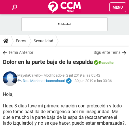
MENU
INICIO
FOROS
Foros
Sexualidad
SALUD
Tema Anterior
Siguiente Tema
Dolor en la parte baja de la espalda
Resuelto
FAMILIA
MayelaCalvillo
- Modificado el 2 jul 2019 a las 05:42
NUTRICIÓN
Dra. Marlene Huancahuari
-
30 jun 2019 a las 00:36
Hola,
BIENESTAR
Hace 3 días tuve mi primera relación con protección y todo
SEXUALIDAD
pero tomé pastilla de emergencia por mi inseguridad. Me
duele mucho la parte baja de la espalda (exactamente el
lado izquierdo) y no se que hacer, puedo estar embarazada?.
GLOSARIO