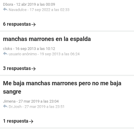
Dbora
-
12 abr 2019 a las 00:09
Navadulce
-
17 sep 2022 a las 02:33
6 respuestas
manchas marrones en la espalda
cloks
-
16 sep 2013 a las 10:12
usuario anónimo
-
19 sep 2013 a las 06:24
3 respuestas
Me baja manchas marrones pero no me baja
sangre
Jimena
-
27 mar 2019 a las 23:04
Dr.Josh
-
27 mar 2019 a las 23:51
1 respuesta