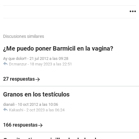
Discusiones similares
¿Me puedo poner Barmicil en la vagina?
Ay que dolor!!
-
21 jul 2012 a las 09:28
Dr.manzur
-
18 may 2023 a las 22:51
27 respuestas
Granos en los testículos
dianali
-
10 oct 2012 a las 10:06
Kakashi
-
2 oct 2023 a las 06:24
166 respuestas