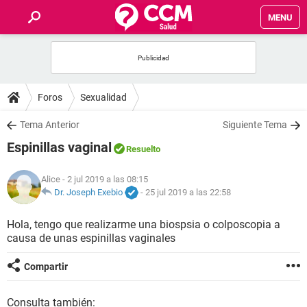
MENU
INICIO
FOROS
Foros
Sexualidad
SALUD
Tema Anterior
Siguiente Tema
Espinillas vaginal
Resuelto
FAMILIA
Alice
- 2 jul 2019 a las 08:15
NUTRICIÓN
Dr. Joseph Exebio
-
25 jul 2019 a las 22:58
Hola, tengo que realizarme una biospsia o colposcopia a
BIENESTAR
causa de unas espinillas vaginales
SEXUALIDAD
Compartir
GLOSARIO
Consulta también: