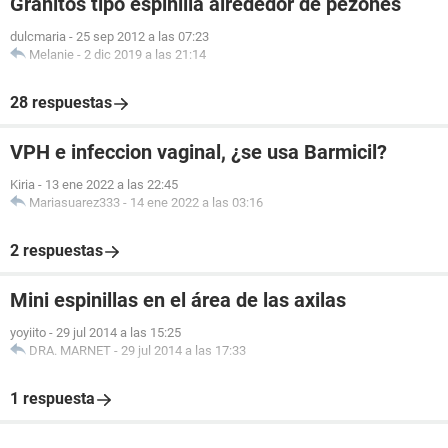
Granitos tipo espinilla alrededor de pezones
dulcmaria
-
25 sep 2012 a las 07:23
Melanie
-
2 dic 2019 a las 21:14
28 respuestas
VPH e infeccion vaginal, ¿se usa Barmicil?
Kiria
-
13 ene 2022 a las 22:45
Mariasuarez333
-
14 ene 2022 a las 03:16
2 respuestas
Mini espinillas en el área de las axilas
yoyiito
-
29 jul 2014 a las 15:25
DRA. MARNET
-
29 jul 2014 a las 17:33
1 respuesta