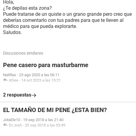
Hola,
¿Te depilas esta zona?
Puede tratarse de un quiste o un grano grande pero creo que
deberías comentarlo con tus padres para que te lleven al
médico para que pueda explorarte.
Saludos.
Discusiones similares
Pene casero para masturbarme
Natillas
-
23 ago 2020 a las 06:11
Afree
-
14 oct 2023 a las 15:21
2 respuestas
EL TAMAÑO DE MI PENE ¿ESTA BIEN?
JotaEle10
-
19 sep 2018 a las 21:40
Dr.Josh
-
20 sep 2018 a las 03:49