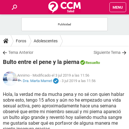
MENU
INICIO
FOROS
Foros
Adolescentes
SALUD
Tema Anterior
Siguiente Tema
Bulto entre el pene y la pierna
Resuelto
FAMILIA
Annimo
- Modificado el 3 jul 2019 a las 11:56
NUTRICIÓN
Dra. Marta Marnet
-
3 jul 2019 a las 11:56
Hola, la verdad me da mucha pena y no sé con quien hablar
BIENESTAR
sobre esto, tengo 15 años y aún no he empezado una vida
sexual activa, pero aproximadamente hace una semana
SEXUALIDAD
observé que entre mi miembro sexual y mi pierna apareció
un bulto algo grande y reventó hoy saliendo mucha sangre
me gustaría saber qué es porfavor de alguna manera me
GLOSARIO
siento inseguro gracias.