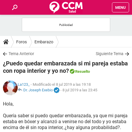
MENU
INICIO
FOROS
Foros
Embarazo
SALUD
Tema Anterior
Siguiente Tema
¿Puedo quedar embarazada si mi pareja estaba
FAMILIA
con ropa interior y yo no?
Resuelto
NUTRICIÓN
La123_
- Modificado el 8 jul 2019 a las 19:18
Dr. Joseph Exebio
-
8 jul 2019 a las 23:45
BIENESTAR
Hola,
SEXUALIDAD
Quería saber si puedo quedar embarazada, ya que mi pareja
estaba en bóxer y alcanzó a venirse no del todo y yo estaba
encima de él sin ropa interior, ¿hay alguna probabilidad?.
GLOSARIO