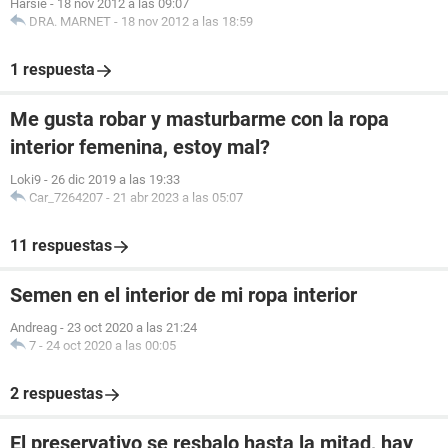
Harsie
-
18 nov 2012 a las 09:07
DRA. MARNET
-
18 nov 2012 a las 18:59
1 respuesta
Me gusta robar y masturbarme con la ropa
interior femenina, estoy mal?
Loki9
-
26 dic 2019 a las 19:33
Car_7264207
-
21 abr 2023 a las 05:07
11 respuestas
Semen en el interior de mi ropa interior
Andreag
-
23 oct 2020 a las 21:24
7
-
24 oct 2020 a las 00:05
2 respuestas
El preservativo se resbalo hasta la mitad, hay