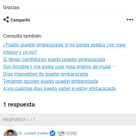
Gracias
Compartir
Consulta también:
¿Puedo quedar embarazada si mi pareja estaba con ropa
interior y yo no?
Si tengo candidiasis puedo quedar embarazada
Soy hombre y me gusta usar ropa interior de mujer
✓
Días imposibles de quedar embarazada
Teniendo quistes puedo quedar embarazada
A los cuántos dias puedo saber si estoy embarazada
1 respuesta
RESPUESTA 1 / 1
Dr. Joseph Exebio
16.358