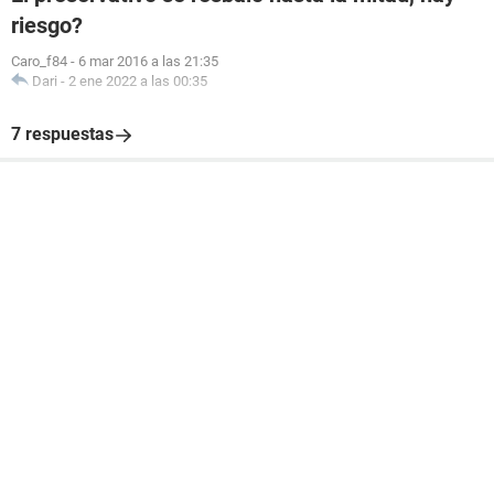
riesgo?
Caro_f84
-
6 mar 2016 a las 21:35
Dari
-
2 ene 2022 a las 00:35
7 respuestas