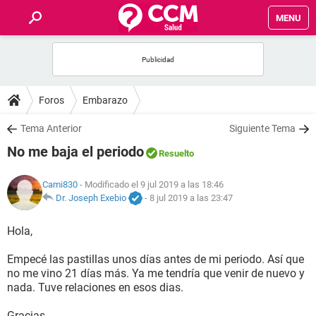
MENU
INICIO
FOROS
Foros
Embarazo
SALUD
Tema Anterior
Siguiente Tema
No me baja el periodo
Resuelto
FAMILIA
Cami830
- Modificado el 9 jul 2019 a las 18:46
NUTRICIÓN
Dr. Joseph Exebio
-
8 jul 2019 a las 23:47
Hola,
BIENESTAR
Empecé las pastillas unos días antes de mi periodo. Así que
SEXUALIDAD
no me vino 21 días más. Ya me tendría que venir de nuevo y
nada. Tuve relaciones en esos dias.
GLOSARIO
Gracias