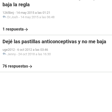
baja la regla
1265bnj
-
14 may 2015 a las 01:21
Dr.Josh
-
14 may 2015 a las 06:48
1 respuesta
Dejé las pastillas anticonceptivas y no me baja
uge2012
-
6 oct 2012 a las 03:46
Jenny
-
24 oct 2018 a las 16:30
76 respuestas