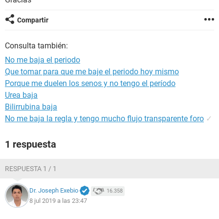
Compartir
Consulta también:
No me baja el periodo
Que tomar para que me baje el periodo hoy mismo
Porque me duelen los senos y no tengo el período
Urea baja
Bilirrubina baja
No me baja la regla y tengo mucho flujo transparente foro
✓
1 respuesta
RESPUESTA 1 / 1
Dr. Joseph Exebio
16.358
8 jul 2019 a las 23:47