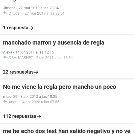
Jimena
-
27 mar 2019 a las 23:04
Dr.Josh
-
27 mar 2019 a las 23:51
1 respuesta
manchado marron y ausencia de regla
Alexa
-
14 jun 2011 a las 12:15
DRA. MARNET
-
2 dic 2011 a las 18:34
22 respuestas
No me viene la regla pero mancho un poco
miau_29
-
3 abr 2012 a las 18:35
Angnu
-
4 abr 2020 a las 07:55
112 respuestas
me he echo dos test han salido negativo y no ve