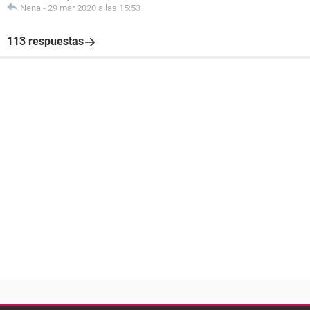
Nena
-
29 mar 2020 a las 15:53
113 respuestas