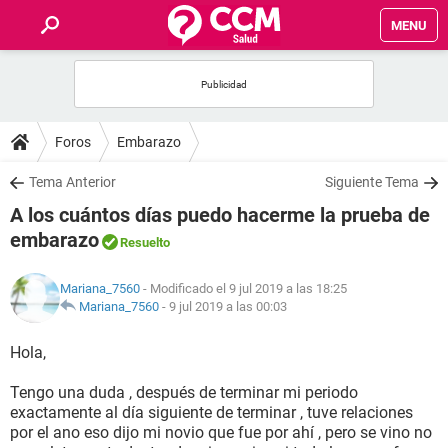
MENU
INICIO
FOROS
Foros
Embarazo
SALUD
Tema Anterior
Siguiente Tema
A los cuántos días puedo hacerme la prueba de
FAMILIA
embarazo
Resuelto
NUTRICIÓN
Mariana_7560
- Modificado el 9 jul 2019 a las 18:25
Mariana_7560
-
9 jul 2019 a las 00:03
BIENESTAR
Hola,
SEXUALIDAD
Tengo una duda , después de terminar mi periodo
exactamente al día siguiente de terminar , tuve relaciones
por el ano eso dijo mi novio que fue por ahí , pero se vino no
GLOSARIO