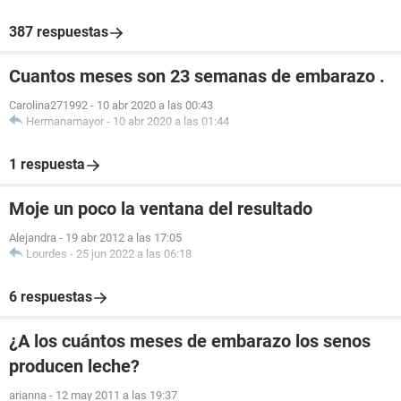
387 respuestas
Cuantos meses son 23 semanas de embarazo .
Carolina271992
-
10 abr 2020 a las 00:43
Hermanamayor
-
10 abr 2020 a las 01:44
1 respuesta
Moje un poco la ventana del resultado
Alejandra
-
19 abr 2012 a las 17:05
Lourdes
-
25 jun 2022 a las 06:18
6 respuestas
¿A los cuántos meses de embarazo los senos
producen leche?
arianna
-
12 may 2011 a las 19:37