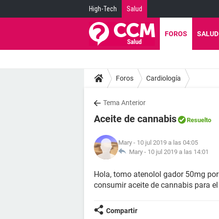
High-Tech
Salud
FOROS
SALUD
Foros
Cardiología
Tema Anterior
Aceite de cannabis
Resuelto
Mary
- 10 jul 2019 a las 04:05
Mary -
10 jul 2019 a las 14:01
Hola, tomo atenolol gador 50mg por 
consumir aceite de cannabis para el 
Compartir