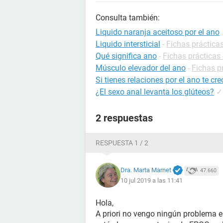
Consulta también:
Liquido naranja aceitoso por el ano
Liquido intersticial
-
Fichas prácticas
Qué significa ano
-
Fichas prácticas 
Músculo elevador del ano
-
Fichas p
Si tienes relaciones por el ano te cre
¿El sexo anal levanta los glúteos?
✓
2 respuestas
RESPUESTA 1 / 2
Dra. Marta Marnet
47.660
10 jul 2019 a las 11:41
Hola,
A priori no vengo ningún problema e