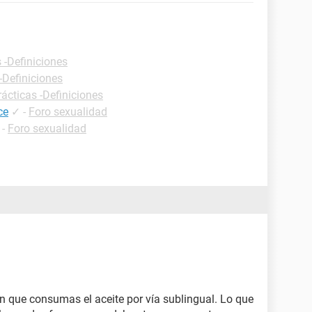
 -Definiciones
-Definiciones
rácticas -Definiciones
ce
✓
-
Foro sexualidad
-
Foro sexualidad
n que consumas el aceite por vía sublingual. Lo que