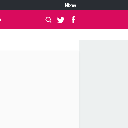
Idioma
O