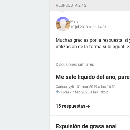
RESPUESTA 2 / 2
Mary
10 jul 2019 a las 14:01
Muchas gracias por la respuesta, si
utilización de la forma sublingual. 
Discusiones similares
Me sale liquido del ano, par
Carlosrtyyh
-
31 mar 2019 a las 16:31
Lidia
-
7 feb 2023 a las 19:52
13 respuestas
Expulsión de grasa anal