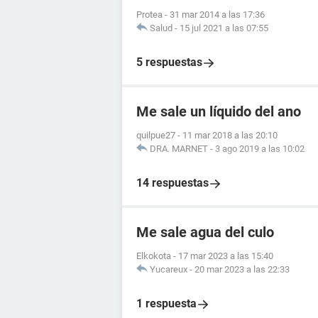
Protea
-
31 mar 2014 a las 17:36
Salud
-
15 jul 2021 a las 07:55
5 respuestas
Me sale un líquido del ano
quilpue27
-
11 mar 2018 a las 20:10
DRA. MARNET
-
3 ago 2019 a las 10:02
14 respuestas
Me sale agua del culo
Elkokota
-
17 mar 2023 a las 15:40
Yucareux
-
20 mar 2023 a las 22:33
1 respuesta