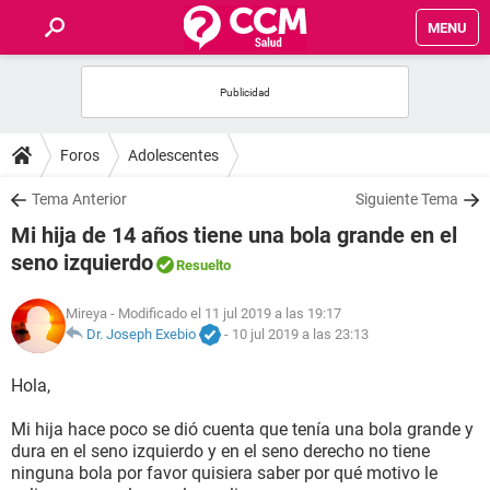
MENU
INICIO
FOROS
Foros
Adolescentes
SALUD
Tema Anterior
Siguiente Tema
Mi hija de 14 años tiene una bola grande en el
FAMILIA
seno izquierdo
Resuelto
NUTRICIÓN
Mireya
- Modificado el 11 jul 2019 a las 19:17
Dr. Joseph Exebio
-
10 jul 2019 a las 23:13
BIENESTAR
Hola,
SEXUALIDAD
Mi hija hace poco se dió cuenta que tenía una bola grande y
dura en el seno izquierdo y en el seno derecho no tiene
ninguna bola por favor quisiera saber por qué motivo le
GLOSARIO