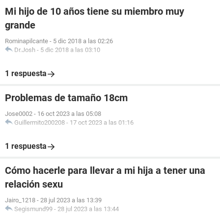
Mi hijo de 10 años tiene su miembro muy
grande
Rominapilcante
-
5 dic 2018 a las 02:26
Dr.Josh
-
5 dic 2018 a las 03:10
1 respuesta
Problemas de tamaño 18cm
Jose0002
-
16 oct 2023 a las 05:08
Guillermito200208
-
17 oct 2023 a las 01:16
1 respuesta
Cómo hacerle para llevar a mi hija a tener una
relación sexu
Jairo_1218
-
28 jul 2023 a las 13:39
Segismund99
-
28 jul 2023 a las 13:44