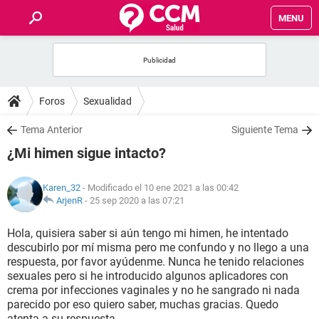
MENU
INICIO
FOROS
Foros
Sexualidad
SALUD
Tema Anterior
Siguiente Tema
¿Mi himen sigue intacto?
FAMILIA
Karen_32
- Modificado el 10 ene 2021 a las 00:42
NUTRICIÓN
ArjenR
-
25 sep 2020 a las 07:21
Hola, quisiera saber si aún tengo mi himen, he intentado
BIENESTAR
descubirlo por mí misma pero me confundo y no llego a una
respuesta, por favor ayúdenme. Nunca he tenido relaciones
SEXUALIDAD
sexuales pero si he introducido algunos aplicadores con
crema por infecciones vaginales y no he sangrado ni nada
parecido por eso quiero saber, muchas gracias. Quedo
GLOSARIO
atenta a su respuesta.