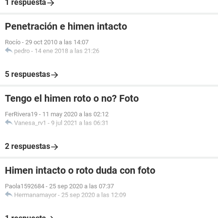
1 respuesta
Penetración e himen intacto
Rocío
-
29 oct 2010 a las 14:07
pedro
-
14 ene 2018 a las 21:26
5 respuestas
Tengo el himen roto o no? Foto
FerRivera19
-
11 may 2020 a las 02:12
Vanesa_rv1
-
9 jul 2021 a las 06:31
2 respuestas
Himen intacto o roto duda con foto
Paola1592684
-
25 sep 2020 a las 07:37
Hermanamayor
-
25 sep 2020 a las 12:09