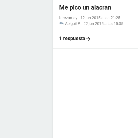
Me pico un alacran
terezamay
-
12 jun 2015 a las 21:25
Abigail P.
-
22 jun 2015 a las 15:35
1 respuesta