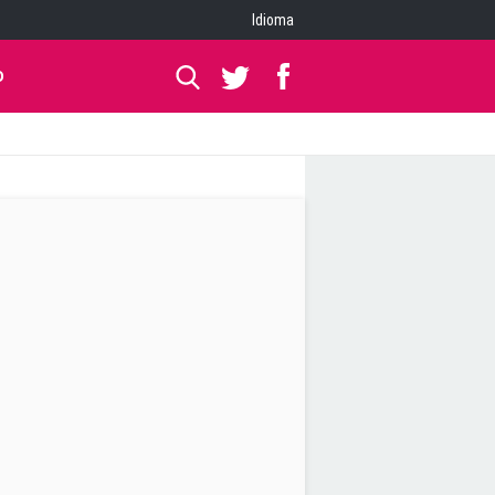
Idioma
O