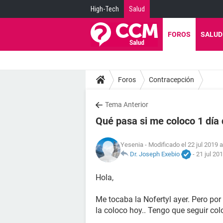
High-Tech
Salud
FOROS
SALUD
Foros
Contracepción
Tema Anterior
Qué pasa si me coloco 1 día 
Yesenia
- Modificado el 22 jul 2019 a
Dr. Joseph Exebio
-
21 jul 20
Hola,
Me tocaba la Nofertyl ayer. Pero po
la coloco hoy.. Tengo que seguir co