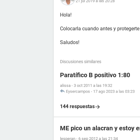
21 jul 2019 a las 20:28
Hola!
Colocarla cuando antes y protegert
Saludos!
Discusiones similares
Paratífico B positivo 1:80
alissa
-
3 oct 2011 a las 19:32
Eysercampos
-
17 ago 2023 a las 03:23
144 respuestas
ME pico un alacran y estoy
lesperan
-
6 sep 2012 a las 21:34