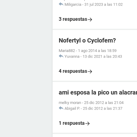
Miligarcia
-
31 jul 2023 a las 11:02
3 respuestas
Nofertyl o Cyclofem?
Maria882
-
1 ago 2014 a las 18:59
Yuvanna
-
13 dic 2021 a las 20:43
4 respuestas
ami esposa la pico un alacr
melky moran
-
25 dic 2012 a las 21:04
Abigail P.
-
25 dic 2012 a las 21:37
1 respuesta