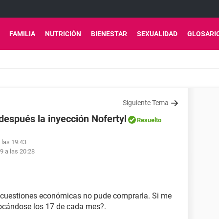
FAMILIA
NUTRICIÓN
BIENESTAR
SEXUALIDAD
GLOSARI
Siguiente Tema
después la inyección Nofertyl
Resuelto
 las 19:43
19 a las 20:28
r cuestiones económicas no pude comprarla. Si me
locándose los 17 de cada mes?.