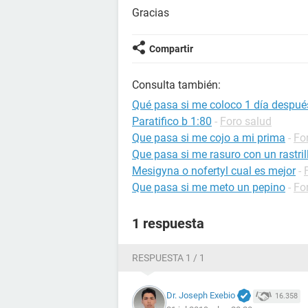
Gracias
Compartir
Consulta también:
Qué pasa si me coloco 1 día después
Paratifico b 1:80
-
Foro salud
Que pasa si me cojo a mi prima
-
Fo
Que pasa si me rasuro con un rastri
Mesigyna o nofertyl cual es mejor
-
Que pasa si me meto un pepino
-
Fo
1 respuesta
RESPUESTA 1 / 1
Dr. Joseph Exebio
16.358