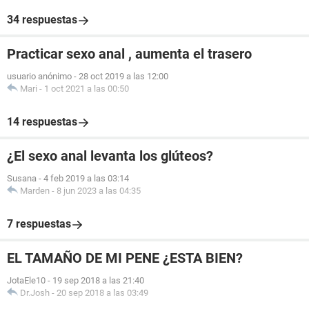
34 respuestas
Practicar sexo anal , aumenta el trasero
usuario anónimo
-
28 oct 2019 a las 12:00
Mari
-
1 oct 2021 a las 00:50
14 respuestas
¿El sexo anal levanta los glúteos?
Susana
-
4 feb 2019 a las 03:14
Marden
-
8 jun 2023 a las 04:35
7 respuestas
EL TAMAÑO DE MI PENE ¿ESTA BIEN?
JotaEle10
-
19 sep 2018 a las 21:40
Dr.Josh
-
20 sep 2018 a las 03:49