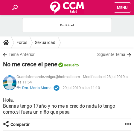
MENU
INICIO
FOROS
Foros
Sexualidad
SALUD
Tema Anterior
Siguiente Tema
No me crece el pene
Resuelto
FAMILIA
Guardofernandezedgar@hotmail.com
- Modificado el 28 jul 2019 a
las 11:54
NUTRICIÓN
Dra. Marta Marnet
-
29 jul 2019 a las 11:10
BIENESTAR
Hola,
Buenas tengo 17año y no me a crecido nada lo tengo
como.si fuera un niño que pasa
SEXUALIDAD
Compartir
GLOSARIO