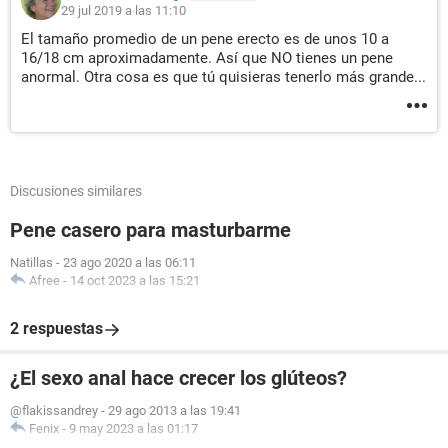
29 jul 2019 a las 11:10
El tamaño promedio de un pene erecto es de unos 10 a
16/18 cm aproximadamente. Así que NO tienes un pene
anormal. Otra cosa es que tú quisieras tenerlo más grande...
Discusiones similares
Pene casero para masturbarme
Natillas
-
23 ago 2020 a las 06:11
Afree
-
14 oct 2023 a las 15:21
2 respuestas
¿El sexo anal hace crecer los glúteos?
@flakissandrey
-
29 ago 2013 a las 19:41
Fenix
-
9 may 2023 a las 01:17