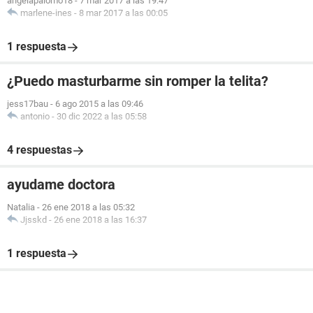
angelapalomo18
-
7 mar 2017 a las 19:47
marlene-ines
-
8 mar 2017 a las 00:05
1 respuesta
¿Puedo masturbarme sin romper la telita?
jess17bau
-
6 ago 2015 a las 09:46
antonio
-
30 dic 2022 a las 05:58
4 respuestas
ayudame doctora
Natalia
-
26 ene 2018 a las 05:32
Jjsskd
-
26 ene 2018 a las 16:37
1 respuesta