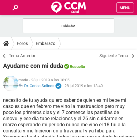
MENU
INICIO
FOROS
Foros
Embarazo
SALUD
Tema Anterior
Siguiente Tema
Ayudame con mi duda
Resuelto
FAMILIA
maria
- 28 jul 2019 a las 18:05
NUTRICIÓN
Dr. Carlos Salinas
-
28 jul 2019 a las 18:40
necesito de tu ayuda quiero saber de quien es mi bebe mi
BIENESTAR
caso es que en febrero me vino la mestruacion pero muy
poco los primeros dias y el 7 comence las pastillas de
SEXUALIDAD
sinovul y ese dia tube relaciones y el 26 sin cuidarme en
marzo esperando mi periodo nunca me vino el 18 fui a la
consulta y me hicieron un ultravajinal y ya hiba para
GLOSARIO
8semanas hasta ahorita todos los eco me an dado la misma