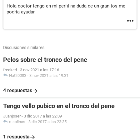
Hola doctor tengo en mi perfil na duda de un granitos me
podría ayudar
Discusiones similares
Pelos sobre el tronco del pene
freaked
-
3 nov 2021 a las 17:16
Nat20083
-
3 nov 2021 a las 19:31
4 respuestas
Tengo vello pubico en el tronco del pene
Juanjoser
-
3 dic 2017 a las 22:09
c-salinas
-
3 dic 2017 a las 23:35
1 respuesta