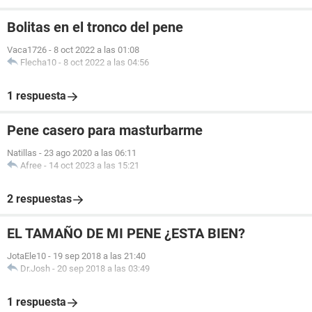
Bolitas en el tronco del pene
Vaca1726
-
8 oct 2022 a las 01:08
Flecha10
-
8 oct 2022 a las 04:56
1 respuesta
Pene casero para masturbarme
Natillas
-
23 ago 2020 a las 06:11
Afree
-
14 oct 2023 a las 15:21
2 respuestas
EL TAMAÑO DE MI PENE ¿ESTA BIEN?
JotaEle10
-
19 sep 2018 a las 21:40
Dr.Josh
-
20 sep 2018 a las 03:49
1 respuesta