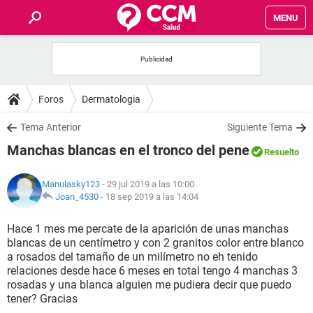
MENU
INICIO
FOROS
Foros
Dermatologia
SALUD
Tema Anterior
Siguiente Tema
Manchas blancas en el tronco del pene
Resuelto
FAMILIA
Manulasky123
- 29 jul 2019 a las 10:00
NUTRICIÓN
Joan_4530
-
18 sep 2019 a las 14:04
Hace 1 mes me percate de la aparición de unas manchas
BIENESTAR
blancas de un centímetro y con 2 granitos color entre blanco
a rosados del tamaño de un milímetro no eh tenido
SEXUALIDAD
relaciones desde hace 6 meses en total tengo 4 manchas 3
rosadas y una blanca alguien me pudiera decir que puedo
tener? Gracias
GLOSARIO