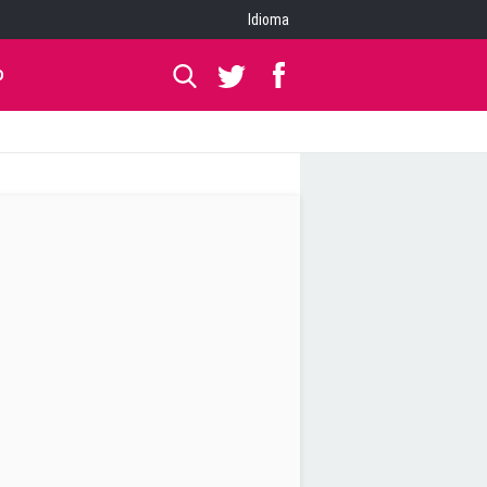
Idioma
O