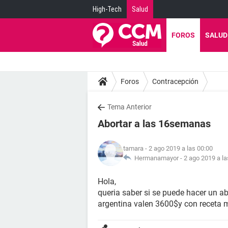
High-Tech
Salud
FOROS
SALUD
Foros
Contracepción
Tema Anterior
Abortar a las 16semanas
tamara
- 2 ago 2019 a las 00:00
Hermanamayor -
2 ago 2019 a la
Hola,
queria saber si se puede hacer un a
argentina valen 3600$y con receta m