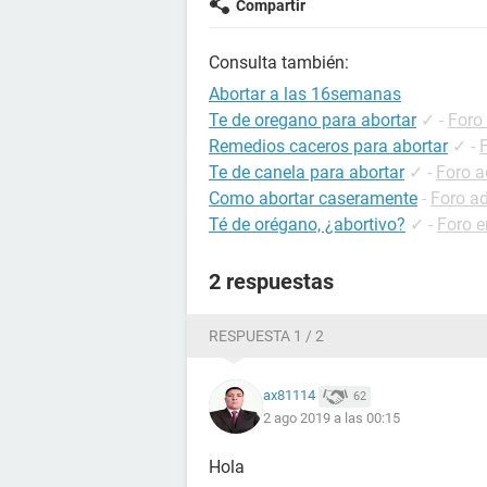
Compartir
Consulta también:
Abortar a las 16semanas
Te de oregano para abortar
✓
-
Foro
Remedios caceros para abortar
✓
-
Te de canela para abortar
✓
-
Foro a
Como abortar caseramente
-
Foro a
Té de orégano, ¿abortivo?
✓
-
Foro 
2 respuestas
RESPUESTA 1 / 2
ax81114
62
2 ago 2019 a las 00:15
Hola