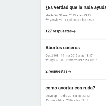
¿Es verdad que la ruda ayuda
sheila66
-
31 mar 2013 a las 23:15
yenyleiva
-
14 jul 2023 a las 15:34
127 respuestas
Abortos caseros
Cgv_6108
-
19 mar 2019 a las 18:37
Cgv_6108
-
19 mar 2019 a las 18:57
2 respuestas
como avortar con ruda?
Mayalop
-
19 dic 2015 a las 23:13
mar
-
14 dic 2016 a las 09:07