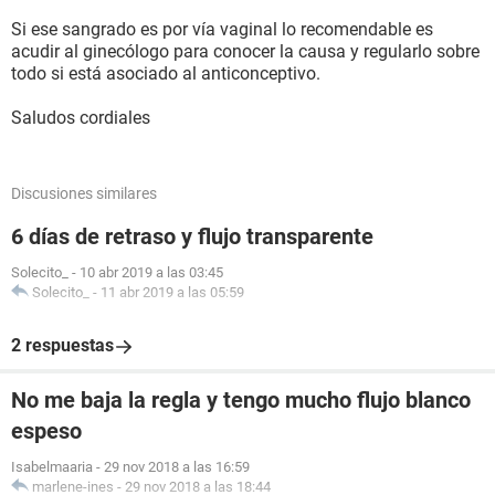
Si ese sangrado es por vía vaginal lo recomendable es
acudir al ginecólogo para conocer la causa y regularlo sobre
todo si está asociado al anticonceptivo.
Saludos cordiales
Discusiones similares
6 días de retraso y flujo transparente
Solecito_
-
10 abr 2019 a las 03:45
Solecito_
-
11 abr 2019 a las 05:59
2 respuestas
No me baja la regla y tengo mucho flujo blanco
espeso
Isabelmaaria
-
29 nov 2018 a las 16:59
marlene-ines
-
29 nov 2018 a las 18:44