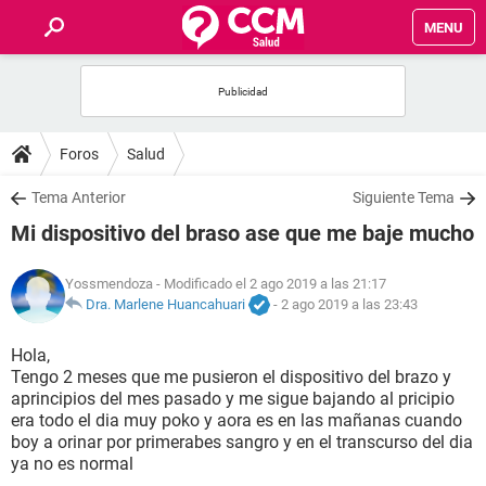
MENU
INICIO
FOROS
Foros
Salud
SALUD
Tema Anterior
Siguiente Tema
Mi dispositivo del braso ase que me baje mucho
FAMILIA
Yossmendoza
- Modificado el 2 ago 2019 a las 21:17
NUTRICIÓN
Dra. Marlene Huancahuari
-
2 ago 2019 a las 23:43
Hola,
BIENESTAR
Tengo 2 meses que me pusieron el dispositivo del brazo y
aprincipios del mes pasado y me sigue bajando al pricipio
SEXUALIDAD
era todo el dia muy poko y aora es en las mañanas cuando
boy a orinar por primerabes sangro y en el transcurso del dia
ya no es normal
GLOSARIO