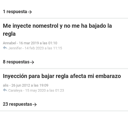
1 respuesta
Me inyecte nomestrol y no me ha bajado la
regla
Annabel
-
16 mar 2019 a las 01:10
Jennifer
-
14 feb 2023 a las 11:15
8 respuestas
Inyección para bajar regla afecta mi embarazo
alis
-
26 jun 2012 a las 19:09
Caraleya
-
15 may 2020 a las 01:23
23 respuestas