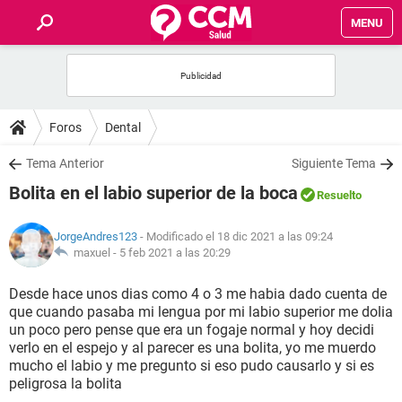
MENU
INICIO
FOROS
Foros
Dental
SALUD
Tema Anterior
Siguiente Tema
Bolita en el labio superior de la boca
Resuelto
FAMILIA
JorgeAndres123
- Modificado el 18 dic 2021 a las 09:24
NUTRICIÓN
maxuel -
5 feb 2021 a las 20:29
Desde hace unos dias como 4 o 3 me habia dado cuenta de
BIENESTAR
que cuando pasaba mi lengua por mi labio superior me dolia
un poco pero pense que era un fogaje normal y hoy decidi
SEXUALIDAD
verlo en el espejo y al parecer es una bolita, yo me muerdo
mucho el labio y me pregunto si eso pudo causarlo y si es
peligrosa la bolita
GLOSARIO