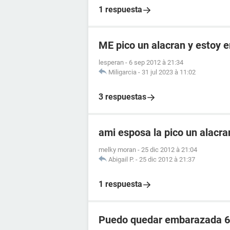
1 respuesta
ME pico un alacran y estoy
lesperan
-
6 sep 2012 à 21:34
Miligarcia
-
31 jul 2023 à 11:02
3 respuestas
ami esposa la pico un alacr
melky moran
-
25 dic 2012 à 21:04
Abigail P.
-
25 dic 2012 à 21:37
1 respuesta
Puedo quedar embarazada 6 