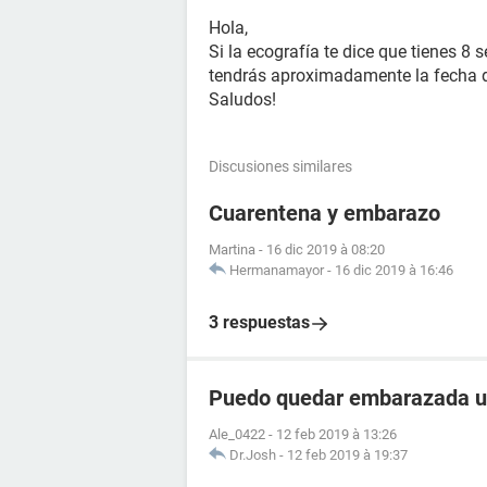
Hola,
Si la ecografía te dice que tienes 8
tendrás aproximadamente la fecha d
Saludos!
Discusiones similares
Cuarentena y embarazo
Martina
-
16 dic 2019 à 08:20
Hermanamayor
-
16 dic 2019 à 16:46
3 respuestas
Puedo quedar embarazada un 
Ale_0422
-
12 feb 2019 à 13:26
Dr.Josh
-
12 feb 2019 à 19:37