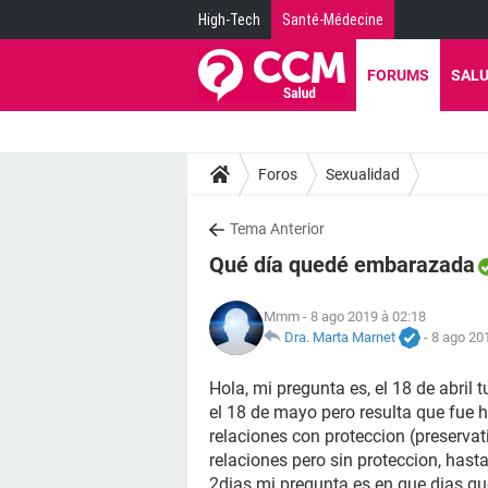
High-Tech
Santé-Médecine
FORUMS
SAL
Foros
Sexualidad
Tema Anterior
Qué día quedé embarazada
Mmm
- 8 ago 2019 à 02:18
Dra. Marta Marnet
-
8 ago 20
Hola, mi pregunta es, el 18 de abril 
el 18 de mayo pero resulta que fue ha
relaciones con proteccion (preservat
relaciones pero sin proteccion, has
2dias mi pregunta es en que dias 