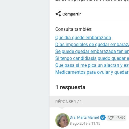
Compartir
Consulta también:
Qué día quedé embarazada
Días imposibles de quedar embara
Se puede quedar embarazada tenien
Si tengo candidiasis puedo quedar
Que pasa si me pica un alacran y 
Medicamentos para ovular y queda
1 respuesta
RÉPONSE 1 / 1
Dra. Marta Marnet
47.660
8 ago 2019 à 11:15