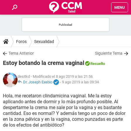
MENU
INICIO
FOROS
Foros
Sexualidad
SALUD
Tema Anterior
Siguiente Tema
Estoy botando la crema vaginal
Resuelto
FAMILIA
desitkd
- Modificado el 8 ago 2019 a las 21:56
NUTRICIÓN
Dr. Joseph Exebio
-
9 ago 2019 a las 09:34
Hola, me recetaron clindamicina vaginal. Me la estoy
BIENESTAR
aplicando antes de dormir y lo más profundo posible. Al
despertarme la crema me sale por la vagina y es bastante
SEXUALIDAD
cantidad. Eso es normal? Y además tengo un poco de dolor
en la zona pélvica y en la vagina, como punzadas es parte
de los efectos del antibiótico?
GLOSARIO