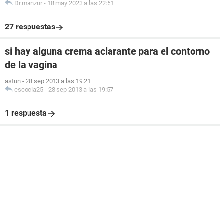
Dr.manzur
-
18 may 2023 a las 22:51
27 respuestas
si hay alguna crema aclarante para el contorno
de la vagina
astun
-
28 sep 2013 a las 19:21
escocia25
-
28 sep 2013 a las 19:57
1 respuesta