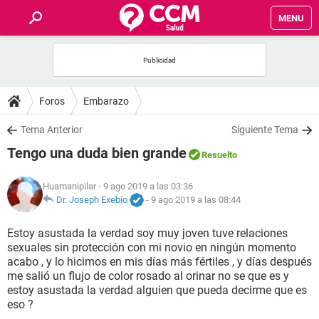
MENU
INICIO
FOROS
Foros
Embarazo
SALUD
Tema Anterior
Siguiente Tema
Tengo una duda bien grande
Resuelto
FAMILIA
Huamanipilar
- 9 ago 2019 a las 03:36
NUTRICIÓN
Dr. Joseph Exebio
-
9 ago 2019 a las 08:44
Estoy asustada la verdad soy muy joven tuve relaciones
BIENESTAR
sexuales sin protección con mi novio en ningún momento
acabo , y lo hicimos en mis días más fértiles , y días después
SEXUALIDAD
me salió un flujo de color rosado al orinar no se que es y
estoy asustada la verdad alguien que pueda decirme que es
eso ?
GLOSARIO