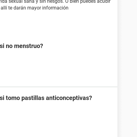
ida sexual sana y sin riesgos. O bien puedes acudir
r allí te darán mayor información
si no menstruo?
 tomo pastillas anticonceptivas?