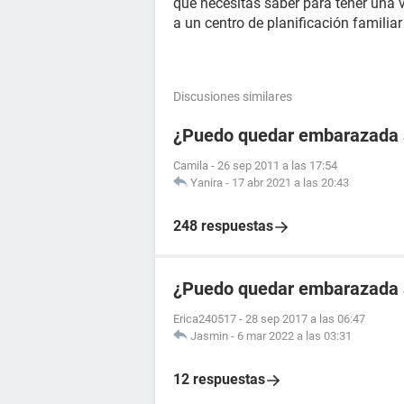
que necesitas saber para tener una v
a un centro de planificación familia
Discusiones similares
¿Puedo quedar embarazada 
Camila
-
26 sep 2011 a las 17:54
Yanira
-
17 abr 2021 a las 20:43
248 respuestas
¿Puedo quedar embarazada si
Erica240517
-
28 sep 2017 a las 06:47
Jasmin
-
6 mar 2022 a las 03:31
12 respuestas