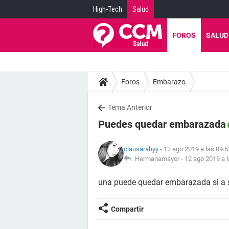
High-Tech
Salud
FOROS
SALUD
Foros
Embarazo
Tema Anterior
Puedes quedar embarazada
clausarahyy
- 12 ago 2019 a las 09:5
Hermanamayor -
12 ago 2019 a l
una puede quedar embarazada si a s
Compartir