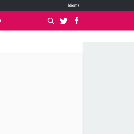
Idioma
O