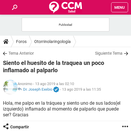
MENU
INICIO
FOROS
Foros
Otorrinolaringología
SALUD
Tema Anterior
Siguiente Tema
Siento el huesito de la traquea un poco
FAMILIA
inflamado al palparlo
NUTRICIÓN
Anonimo
- 13 ago 2019 a las 02:10
Dr. Joseph Exebio
-
13 ago 2019 a las 11:35
BIENESTAR
Hola, me palpo en la tráquea y siento uno de sus lados(el
izquierdo) inflamado al momento de palparlo que puede
SEXUALIDAD
ser? Gracias
GLOSARIO
Compartir