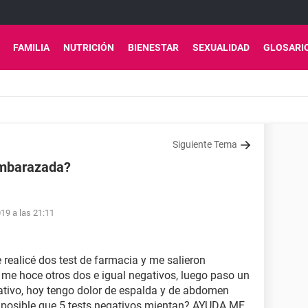
FAMILIA
NUTRICIÓN
BIENESTAR
SEXUALIDAD
GLOSARI
Siguiente Tema
embarazada?
19 a las 21:11
 realicé dos test de farmacia y me salieron
s me hoce otros dos e igual negativos, luego paso un
gativo, hoy tengo dolor de espalda y de abdomen
 posible que 5 tests negativos mientan? AYUDA ME