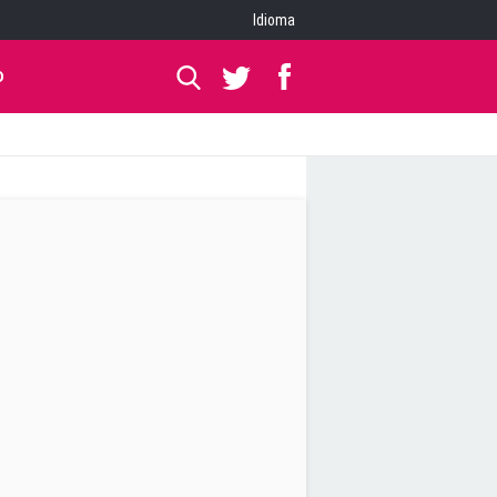
Idioma
O