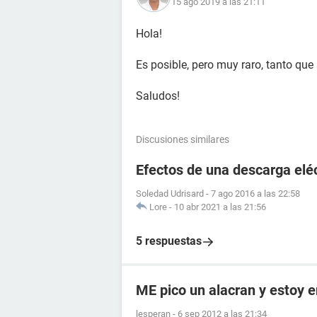
15 ago 2019 a las 21:11
Hola!
Es posible, pero muy raro, tanto qu
Saludos!
Discusiones similares
Efectos de una descarga elé
Soledad Udrisard
-
7 ago 2016 a las 22:58
Lore
-
10 abr 2021 a las 21:56
5 respuestas
ME pico un alacran y estoy
lesperan
-
6 sep 2012 a las 21:34