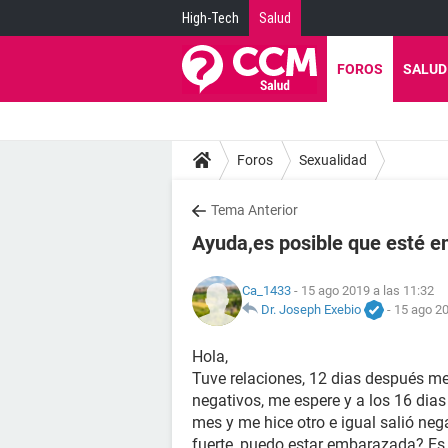
High-Tech
Salud
FOROS
SALUD
Foros
Sexualidad
Tema Anterior
Ayuda,es posible que esté 
Ca_1433
- 15 ago 2019 a las 11:32
Dr. Joseph Exebio
-
15 ago 20
Hola,
Tuve relaciones, 12 dias después me
negativos, me espere y a los 16 dia
mes y me hice otro e igual salió ne
fuerte, puedo estar embarazada? Es