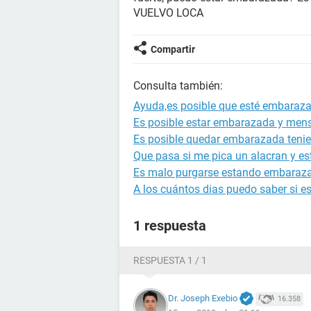
VUELVO LOCA
Compartir
Consulta también:
Ayuda,es posible que esté embaraz
Es posible estar embarazada y mens
Es posible quedar embarazada tenie
Que pasa si me pica un alacran y 
Es malo purgarse estando embaraz
A los cuántos dias puedo saber si 
1 respuesta
RESPUESTA 1 / 1
Dr. Joseph Exebio
16.358