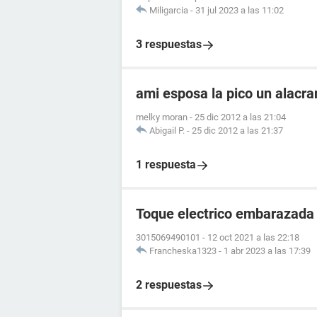
Miligarcia
-
31 jul 2023 a las 11:02
3 respuestas
ami esposa la pico un alacr
melky moran
-
25 dic 2012 a las 21:04
Abigail P.
-
25 dic 2012 a las 21:37
1 respuesta
Toque electrico embarazada
3015069490101
-
12 oct 2021 a las 22:18
Francheska1323
-
1 abr 2023 a las 17:39
2 respuestas