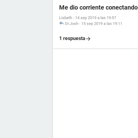
Me dio corriente conectando
Lisbeth
-
14 sep 2019 a las 19:57
Dr.Josh
-
15 sep 2019 a las 19:11
1 respuesta