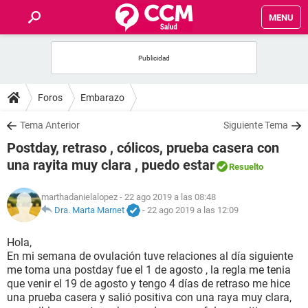
MENU
INICIO
FOROS
Foros
Embarazo
SALUD
Tema Anterior
Siguiente Tema
Postday, retraso , cólicos, prueba casera con
FAMILIA
una rayita muy clara , puedo estar
Resuelto
NUTRICIÓN
marthadanielalopez
- 22 ago 2019 a las 08:48
Dra. Marta Marnet
-
22 ago 2019 a las 12:09
BIENESTAR
Hola,
En mi semana de ovulación tuve relaciones al día siguiente
SEXUALIDAD
me toma una postday fue el 1 de agosto , la regla me tenia
que venir el 19 de agosto y tengo 4 días de retraso me hice
una prueba casera y salió positiva con una raya muy clara,
GLOSARIO