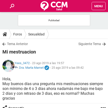
MENU
INICIO
FOROS
Foros
Sexualidad
SALUD
Tema Anterior
Siguiente Tema
Mi mestruacion
FAMILIA
Yees_3472
- 23 ago 2019 a las 19:57
NUTRICIÓN
Dra. Marta Marnet
-
25 ago 2019 a las 09:42
Hola,
BIENESTAR
Muy buenos días una pregunta mis mestruaciones siempre
son mínimo de 4 o 3 días ahora nadamás me bajo me bajo
SEXUALIDAD
2 días y con retraso de 3 dias, eso es normal? Muchas
gracias
GLOSARIO