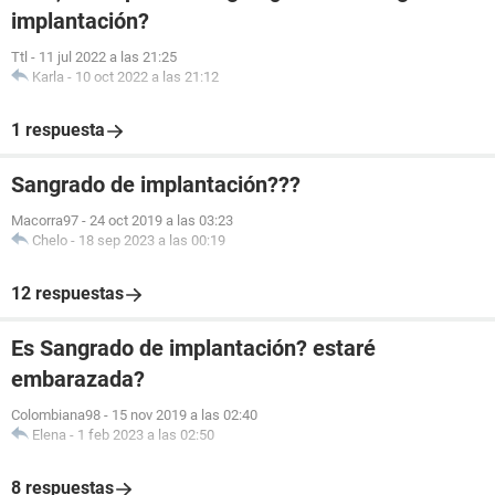
implantación?
Ttl
-
11 jul 2022 a las 21:25
Karla
-
10 oct 2022 a las 21:12
1 respuesta
Sangrado de implantación???
Macorra97
-
24 oct 2019 a las 03:23
Chelo
-
18 sep 2023 a las 00:19
12 respuestas
Es Sangrado de implantación? estaré
embarazada?
Colombiana98
-
15 nov 2019 a las 02:40
Elena
-
1 feb 2023 a las 02:50
8 respuestas