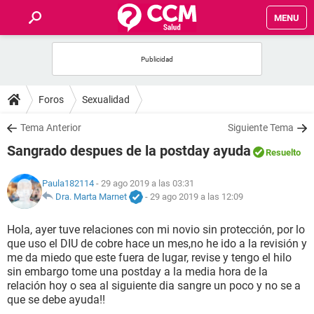
MENU
INICIO
FOROS
Foros
Sexualidad
SALUD
Tema Anterior
Siguiente Tema
Sangrado despues de la postday ayuda
Resuelto
FAMILIA
Paula182114
- 29 ago 2019 a las 03:31
NUTRICIÓN
Dra. Marta Marnet
-
29 ago 2019 a las 12:09
Hola, ayer tuve relaciones con mi novio sin protección, por lo
BIENESTAR
que uso el DIU de cobre hace un mes,no he ido a la revisión y
me da miedo que este fuera de lugar, revise y tengo el hilo
SEXUALIDAD
sin embargo tome una postday a la media hora de la
relación hoy o sea al siguiente dia sangre un poco y no se a
que se debe ayuda!!
GLOSARIO