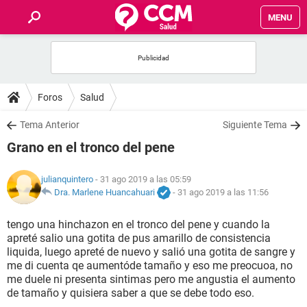
MENU
INICIO
FOROS
Foros
Salud
SALUD
Tema Anterior
Siguiente Tema
Grano en el tronco del pene
FAMILIA
julianquintero
- 31 ago 2019 a las 05:59
NUTRICIÓN
Dra. Marlene Huancahuari
-
31 ago 2019 a las 11:56
tengo una hinchazon en el tronco del pene y cuando la
BIENESTAR
apreté salio una gotita de pus amarillo de consistencia
liquida, luego apreté de nuevo y salió una gotita de sangre y
SEXUALIDAD
me di cuenta qe aumentóde tamaño y eso me preocuoa, no
me duele ni presenta sintimas pero me angustia el aumento
de tamaño y quisiera saber a que se debe todo eso.
GLOSARIO