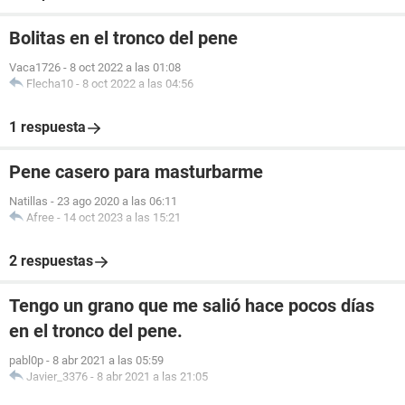
Bolitas en el tronco del pene
Vaca1726
-
8 oct 2022 a las 01:08
Flecha10
-
8 oct 2022 a las 04:56
1 respuesta
Pene casero para masturbarme
Natillas
-
23 ago 2020 a las 06:11
Afree
-
14 oct 2023 a las 15:21
2 respuestas
Tengo un grano que me salió hace pocos días
en el tronco del pene.
pabl0p
-
8 abr 2021 a las 05:59
Javier_3376
-
8 abr 2021 a las 21:05