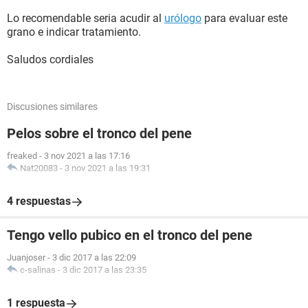
Lo recomendable seria acudir al
urólogo
para evaluar este
grano e indicar tratamiento.
Saludos cordiales
Discusiones similares
Pelos sobre el tronco del pene
freaked
-
3 nov 2021 a las 17:16
Nat20083
-
3 nov 2021 a las 19:31
4 respuestas
Tengo vello pubico en el tronco del pene
Juanjoser
-
3 dic 2017 a las 22:09
c-salinas
-
3 dic 2017 a las 23:35
1 respuesta