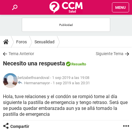
MENU
INICIO
FOROS
Foros
Sexualidad
SALUD
Tema Anterior
Siguiente Tema
Necesito una respuesta
Resuelto
FAMILIA
betzabethsandoval
- 1 sep 2019 a las 19:08
NUTRICIÓN
Hermanamayor -
1 sep 2019 a las 20:31
Hola, tuve relaciones y el condón se rompió tome al día
BIENESTAR
siguiente la pastilla de emergencia y tengo retraso. Será que
se pueda quedar embarazada aun ya se allá tomado la
SEXUALIDAD
pastilla de emergencia
Compartir
GLOSARIO