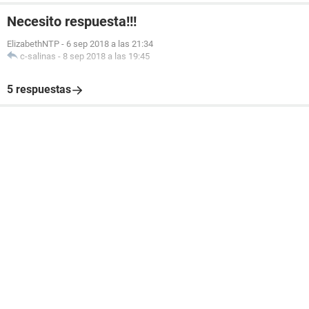
Necesito respuesta!!!
ElizabethNTP
-
6 sep 2018 a las 21:34
c-salinas
-
8 sep 2018 a las 19:45
5 respuestas