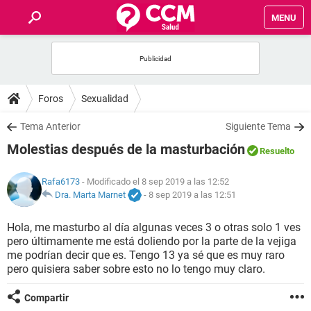
MENU
INICIO
FOROS
Foros
Sexualidad
SALUD
Tema Anterior
Siguiente Tema
Molestias después de la masturbación
Resuelto
FAMILIA
Rafa6173
- Modificado el 8 sep 2019 a las 12:52
NUTRICIÓN
Dra. Marta Marnet
-
8 sep 2019 a las 12:51
Hola, me masturbo al día algunas veces 3 o otras solo 1 ves
BIENESTAR
pero últimamente me está doliendo por la parte de la vejiga
me podrían decir que es. Tengo 13 ya sé que es muy raro
SEXUALIDAD
pero quisiera saber sobre esto no lo tengo muy claro.
Compartir
GLOSARIO