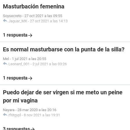
Masturbación femenina
Soysecreto
-
27 oct 2021 a las 09:55
Jaguar_MX
-
27 oct 2021 a las 14:13
1 respuesta
Es normal masturbarse con la punta de la silla?
Mel
-
1 jul 2021 a las 20:55
Leonard_001
-
2 jul 2021 a las 03:26
1 respuesta
Puedo dejar de ser virgen si me meto un peine
por mi vagina
Nayara
-
28 mar 2020 a las 20:16
rf6tgypl
-
8 nov 2021 a las 19:31
3 respuestas