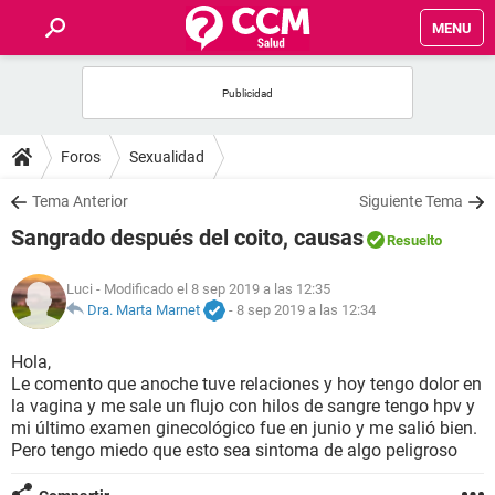
MENU
INICIO
FOROS
Foros
Sexualidad
SALUD
Tema Anterior
Siguiente Tema
Sangrado después del coito, causas
Resuelto
FAMILIA
Luci
- Modificado el 8 sep 2019 a las 12:35
NUTRICIÓN
Dra. Marta Marnet
-
8 sep 2019 a las 12:34
Hola,
BIENESTAR
Le comento que anoche tuve relaciones y hoy tengo dolor en
la vagina y me sale un flujo con hilos de sangre tengo hpv y
SEXUALIDAD
mi último examen ginecológico fue en junio y me salió bien.
Pero tengo miedo que esto sea sintoma de algo peligroso
GLOSARIO